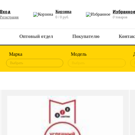
Вход
Корзина
Избранно
Регистрация
0 / 0 руб.
0
товаров
Оптовый отдел
Покупателю
Конта
Марка
Модель
Выбрать
Выбрать