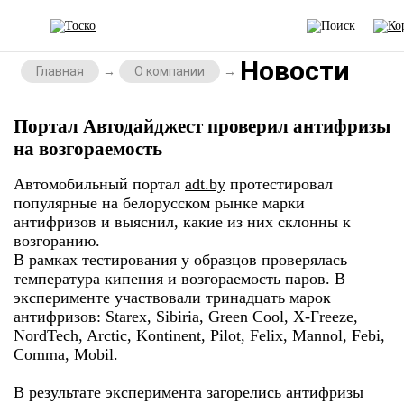
Новости
Главная
О компании
Портал Автодайджест проверил антифризы
на возгораемость
Автомобильный портал
adt.by
протестировал
популярные на белорусском рынке марки
антифризов и выяснил, какие из них склонны к
возгоранию.
В рамках тестирования у образцов проверялась
температура кипения и возгораемость паров. В
эксперименте участвовали тринадцать марок
антифризов:
Starex,
Sibiria
, Green Cool
, X-Freeze
,
NordTech
, Arctic
, Kontinent
, Pilot
, Felix
, Mannol
, Febi
,
Comma
, Mobil.
В результате эксперимента загорелись антифризы