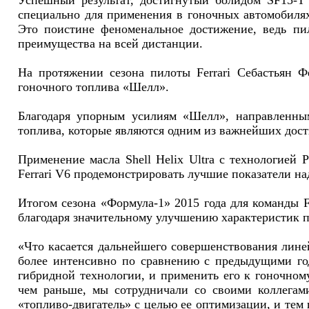
Успешный результат, достигнутый болидом SF15-T в
специально для применения в гоночных автомобилях 
Это поистине феноменальное достижение, ведь пи
преимущества на всей дистанции.
На протяжении сезона пилоты Ferrari Себастьян 
гоночного топлива «Шелл».
Благодаря упорным усилиям «Шелл», направленным
топлива, которые являются одним из важнейших дости
Применение масла Shell Helix Ultra с технологией 
Ferrari V6 продемонстрировать лучшие показатели на
Итогом сезона «Формула-1» 2015 года для команды F
благодаря значительному улучшению характеристик 
«Что касается дальнейшего совершенствования лине
более интенсивно по сравнению с предыдущими год
гибридной технологии, и применить его к гоночном
чем раньше, мы сотрудничали со своими коллегами
«топливо-двигатель» с целью ее оптимизации, и тем