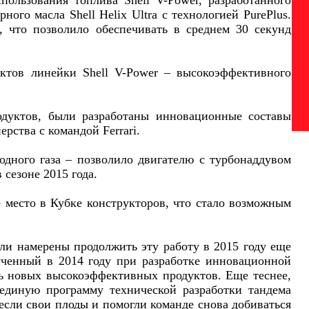
пользования топлива Shell V-Power, разработанного
го масла Shell Helix Ultra с технологией PurePlus.
 что позволило обеспечивать в среднем 30 секунд
ктов линейки Shell V-Power – высокоэффективного
одуктов, были разработаны инновационные составы
рства с командой Ferrari.
родного газа – позволило двигателю с турбонаддувом
 сезоне 2015 года.
е место в Кубке конструкторов, что стало возможным
ли намерены продолжить эту работу в 2015 году еще
ученный в 2014 году при разработке инновационной
ть новых высокоэффективных продуктов. Еще теснее,
 единую программу технической разработки тандема
если свои плоды и помогли команде снова добиваться