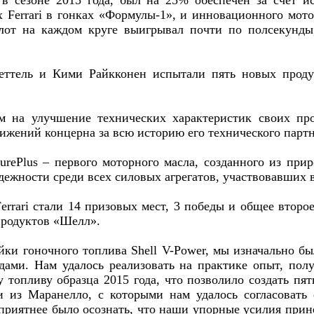
 сезоне 2015 года, был на 25% обеспечен за счет ис
Ferrari в гонках «Формулы-1», и инновационного моторно
лот на каждом круге выигрывал почти по полсекунды,
Феттель и Кими Райкконен испытали пять новых проду
 на улучшение технических характеристик своих пр
жений концерна за всю историю его технического партне
PurePlus – первого моторного масла, созданного из при
дежности среди всех силовых агрегатов, участвовавших в
errari стали 14 призовых мест, 3 победы и общее второ
продуктов «Шелл».
йки гоночного топлива Shell V-Power, мы изначально бы
ами. Нам удалось реализовать на практике опыт, пол
у топливу образца 2015 года, что позволило создать пя
 из Маранелло, с которыми нам удалось согласовать
 приятнее было осознать, что наши упорные усилия прин