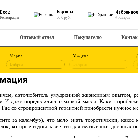
Вход
Корзина
Избранно
Регистрация
0 / 0 руб.
0
товаров
Оптовый отдел
Покупателю
Конта
Марка
Модель
Выбрать
Выбрать
рмация
ричем, автолюбитель умудренный жизненным опытом, реш
жу. И даже определились с маркой масла. Какую проблем
! Где со стропроцентной гарантией приобрести нужное ма
тите за каламбур), что мало знать теоретически, какое
ок, которые годны разве что для смазывания дверных пе