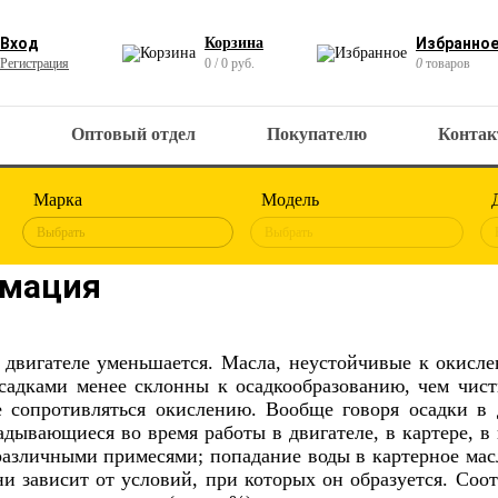
Вход
Корзина
Избранно
Регистрация
0 / 0 руб.
0
товаров
Оптовый отдел
Покупателю
Конта
Марка
Модель
Выбрать
Выбрать
рмация
в двигателе уменьшается. Масла, неустойчивые к окисле
садками менее склонны к осадкообразованию, чем чист
сопротивляться окислению. Вообще говоря осадки в 
адывающиеся во время работы в двигателе, в картере, в
 различными примесями; попадание воды в картерное мас
ни зависит от условий, при которых он образуется. Соо