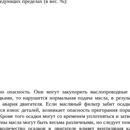
ледующих пределах (в вес. %):
ую опасность. Они могут закупорить маслопроводны
дками, то нарушится нормальная подача масла, в резу
 авария двигателя. Если масляный фильтр забит осад
тся износ деталей, возникает опасность пригорания пор
Кроме того осадки могут со временем уплотняться и затв
ны масла могут быть весьма различными, но следует помн
количество осадков в двигателе влияет вентиляция ка