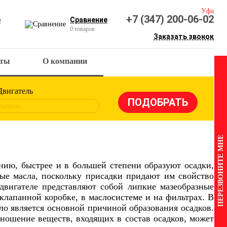
Уфа
+7 (347) 200-06-02
е
Сравнение
0
товаров
Заказать звонок
кты
О компании
Двигатель
Выбрать
ПЕРЕЗВОНИТЕ МНЕ
нию, быстрее и в большей степени образуют осадки,
ые масла, поскольку присадки придают им свойство
двигателе представляют собой липкие мазеобразные
 клапанной коробке, в маслосистеме и на фильтрах. В
ло является основной причиной образования осадков.
тношение веществ, входящих в состав осадков, может