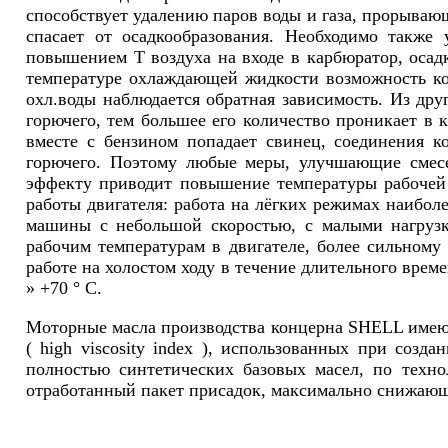
способствует удалению паров воды и газа, прорываю
спасает от осадкообразования. Необходимо также
повышением Т воздуха на входе в карбюратор, осад
температуре охлаждающей жидкости возможность ко
охл.воды наблюдается обратная зависимость. Из др
горючего, тем большее его количество проникает в 
вместе с бензином попадает свинец, соединения ко
горючего. Поэтому любые меры, улучшающие смесео
эффекту приводит повышение температуры рабочей с
работы двигателя: работа на лёгких режимах наибол
машины с небольшой скоростью, с малыми нагрузк
рабочим температурам в двигателе, более сильному
работе на холостом ходу в течение длительного вре
» +70 ° С.
Моторные масла производства концерна SHELL имеют
( high viscosity index ), использованных при соз
полностью синтетических базовых масел, по технол
отработанный пакет присадок, максимально снижаю