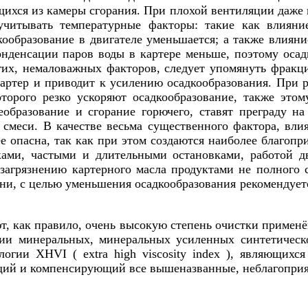
щихся из камеры сгорания. При плохой вентиляции даже
 учитывать температурные факторы: такие как влияни
кообразование в двигателе уменьшается; а также влия
нденсации паров воды в картере меньше, поэтому осад
угих, немаловажных факторов, следует упомянуть фракц
картер и приводит к усилению осадкообразования. При 
торого резко ускоряют осадкообразование, также этом
бразование и сгорание горючего, ставят преграду на
меси. В качестве весьма существенного фактора, вли
ее опасна, так как при этом создаются наиболее благопр
ами, частыми и длительными остановками, работой д
 загрязнению картерного масла продуктами не полного
мени, с целью уменьшения осадкообразования рекоменду
, как правило, очень высокую степень очистки примен
дании минеральных, минеральных усиленных синтетичес
огии XHVI ( extra high viscosity index ), являющих
щий и компенсирующий все вышеназванные, неблагоприя