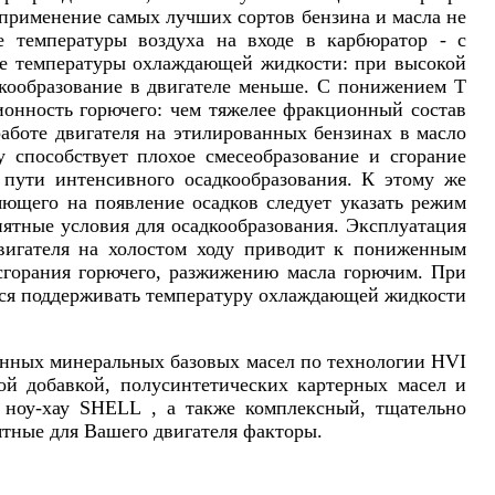
 применение самых лучших сортов бензина и масла не
е температуры воздуха на входе в карбюратор - с
ние температуры охлаждающей жидкости: при высокой
кообразование в двигателе меньше. С понижением Т
ионность горючего: чем тяжелее фракционный состав
работе двигателя на этилированных бензинах в масло
у способствует плохое смесеобразование и сгорание
 пути интенсивного осадкообразования. К этому же
яющего на появление осадков следует указать режим
иятные условия для осадкообразования. Эксплуатация
вигателя на холостом ходу приводит к пониженным
 сгорания горючего, разжижению масла горючим. При
ется поддерживать температуру охлаждающей жидкости
ённых минеральных базовых масел по технологии HVI
кой добавкой, полусинтетических картерных масел и
ся ноу-хау SHELL , а также комплексный, тщательно
тные для Вашего двигателя факторы.