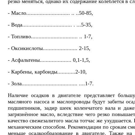
резко меняться, однако их содержание колеблется в с
- Масло............................. .. ..50-85,
- Вода................................. . ...5-35,
- Топливо............................... .. 1-7,
- Оксикислоты....................... 2-15,
- Асфальтены..................... 0,1-1,5,
- Карбены, карбоиды............2-10,
- Зола..................................... ....1-7.
Наличие осадков в двигателе представляет больш
масляного насоса и маслопроводы будут забиты оса
подшипников, задир шеек коленчатого вала и даже
загрязнённое масло, вследствие чего резко повышае
качество свежезалитого масла тотчас же ухудшается. 
механическим способом. Рекомендации по срокам сме
меньше осадкообразование в двигателе. Также на 