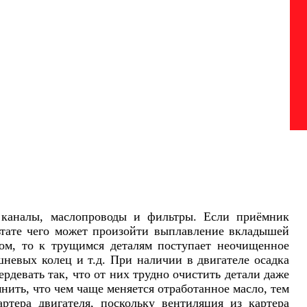
е каналы, маслопроводы и фильтры. Если приёмник
льтате чего может произойти выплавление вкладышей
ком, то к трущимся деталям поступает неочищенное
шневых колец и т.д. При наличии в двигателе осадка
ердевать так, что от них трудно очистить детали даже
ить, что чем чаще меняется отработанное масло, тем
ртера двигателя, поскольку вентиляция из картера