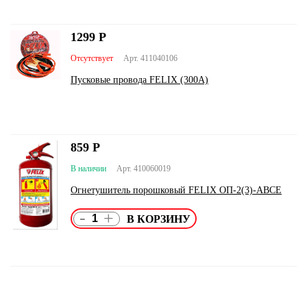
1299
Р
Отсутствует
Арт. 411040106
Пусковые провода FELIX (300А)
859
Р
В наличии
Арт. 410060019
Огнетушитель порошковый FELIX ОП-2(3)-ABCE
-
+