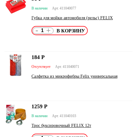
В наличии
Арт. 411040077
Губка для мойки автомобиля (рельс) FELIX
-
+
184
Р
Отсутствует
Арт. 411040071
Салфетка из микрофибры Felix универсальная
1259
Р
В наличии
Арт. 411040103
Трос буксировочный FELIX 12т