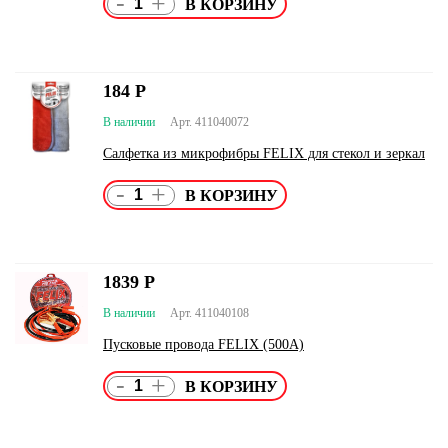
-
+
184
Р
В наличии
Арт. 411040072
Салфетка из микрофибры FELIX для стекол и зеркал
-
+
1839
Р
В наличии
Арт. 411040108
Пусковые провода FELIX (500А)
-
+