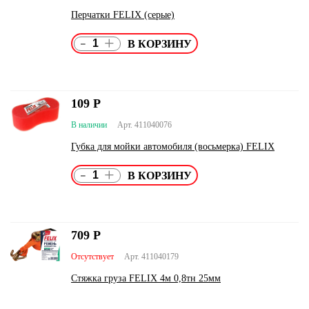
Перчатки FELIX (серые)
-
+
109
Р
В наличии
Арт. 411040076
Губка для мойки автомобиля (восьмерка) FELIX
-
+
709
Р
Отсутствует
Арт. 411040179
Стяжка груза FELIX 4м 0,8тн 25мм