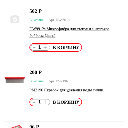
502
Р
В наличии
Арт. DW9912s
DW9912s Микрофибра для стекол и интерьера
40*40см (3шт.)
-
+
200
Р
В наличии
Арт. PM2196
PM2196 Скребок для удаления воды силик.
-
+
96
Р