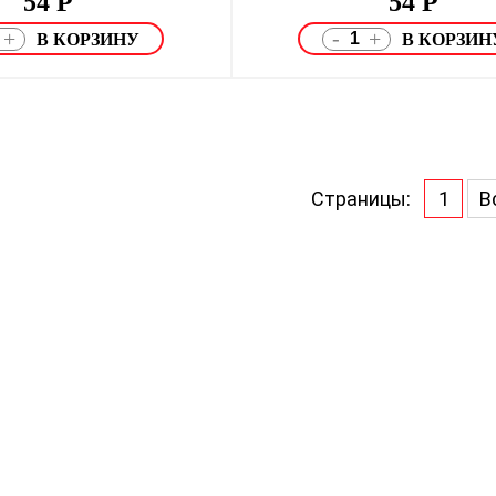
54
Р
54
Р
-
+
+
Страницы:
1
В