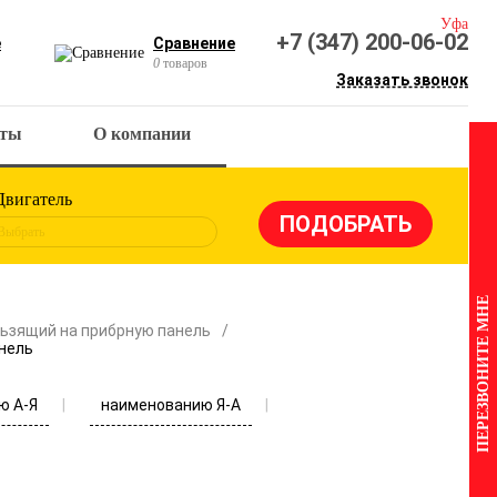
Уфа
+7 (347) 200-06-02
е
Сравнение
0
товаров
Заказать звонок
кты
О компании
Двигатель
Выбрать
ПЕРЕЗВОНИТЕ МНЕ
ьзящий на прибрную панель
нель
ю А-Я
наименованию Я-А