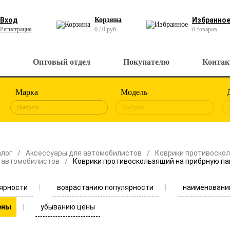
Вход
Корзина
Избранно
Регистрация
0 / 0 руб.
0
товаров
Оптовый отдел
Покупателю
Конта
Марка
Модель
Выбрать
Выбрать
алог
Аксессуары для автомобилистов
Коврики противоскол
 автомобилистов
Коврики противоскользящий на прибрную па
ярности
возрастанию популярности
наименовани
убыванию цены
ены