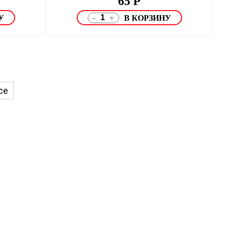
65
Р
-
+
се