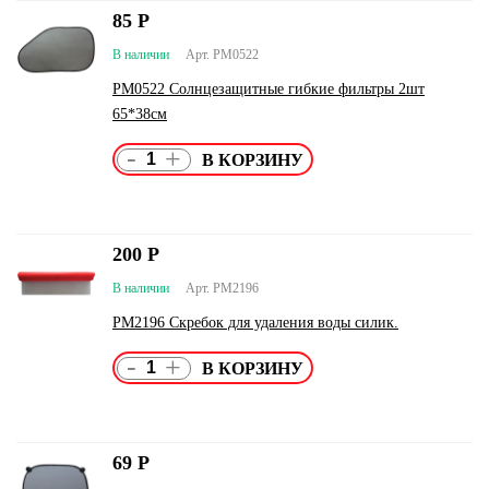
85
Р
В наличии
Арт. PM0522
PM0522 Солнцезащитные гибкие фильтры 2шт
65*38см
-
+
200
Р
В наличии
Арт. PM2196
PM2196 Скребок для удаления воды силик.
-
+
69
Р