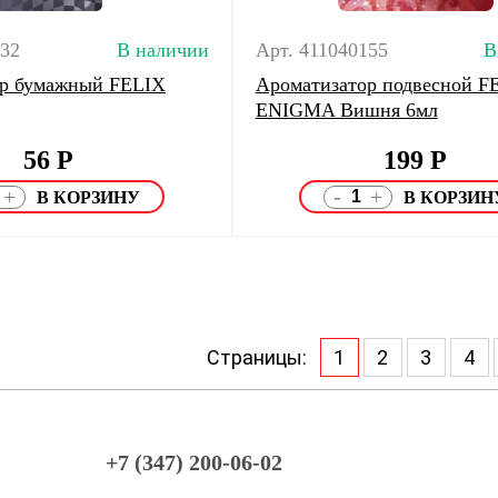
032
В наличии
Арт. 411040155
В
ор бумажный FELIX
Ароматизатор подвесной F
ENIGMA Вишня 6мл
56
Р
199
Р
-
+
+
Страницы:
1
2
3
4
+7 (347) 200-06-02