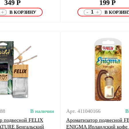
349
Р
199
Р
-
+
+
088
В наличии
Арт. 411040166
В
р подвесной FELIX
Ароматизатор подвесной F
TURE Бенгальский
ENIGMA Ирландский кофе