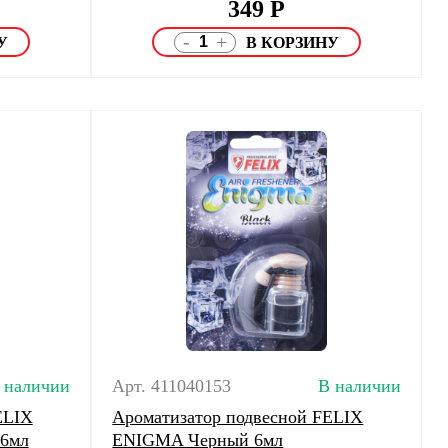
349
Р
-
+
 наличии
Арт. 411040153
В наличии
ELIX
Ароматизатор подвесной FELIX
 6мл
ENIGMA Черный 6мл