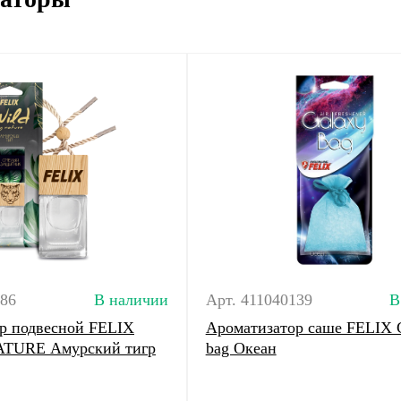
086
В наличии
Арт. 411040139
В
р подвесной FELIX
Ароматизатор саше FELIX 
TURE Амурский тигр
bag Океан