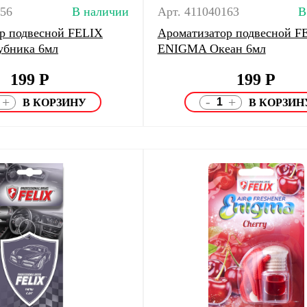
156
В наличии
Арт. 411040163
В
р подвесной FELIX
Ароматизатор подвесной F
бника 6мл
ENIGMA Океан 6мл
199
Р
199
Р
-
+
+