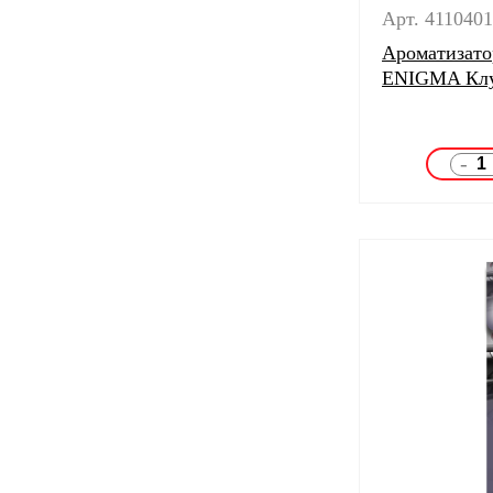
Арт. 411040
Ароматизато
ENIGMA Клу
-