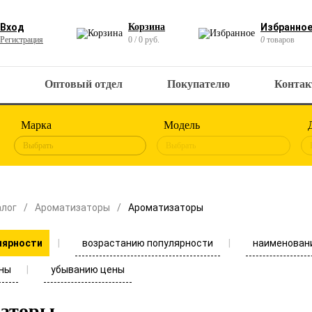
Вход
Корзина
Избранно
Регистрация
0 / 0 руб.
0
товаров
Оптовый отдел
Покупателю
Конта
Марка
Модель
Выбрать
Выбрать
алог
Ароматизаторы
Ароматизаторы
возрастанию популярности
наименован
лярности
ны
убыванию цены
заторы