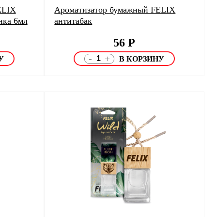
ELIX
Ароматизатор бумажный FELIX
нка 6мл
антитабак
56
Р
-
+