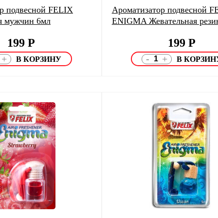
р подвесной FELIX
Ароматизатор подвесной F
 мужчин 6мл
ENIGMA Жевательная рези
199
Р
199
Р
-
+
+