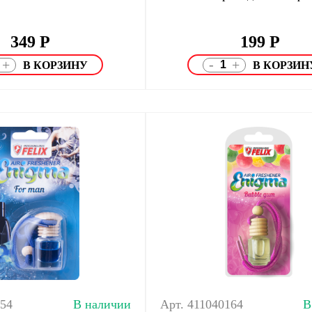
349
Р
199
Р
-
+
+
154
В наличии
Арт. 411040164
В