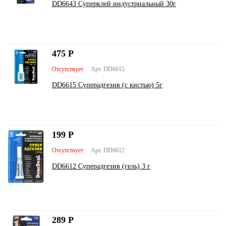
DD6643 Суперклей индустриальный 30г
475
Р
Отсутствует
Арт. DD6615
DD6615 Суперадгезив (с кистью) 5г
199
Р
Отсутствует
Арт. DD6612
DD6612 Суперадгезив (гель) 3 г
289
Р