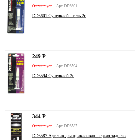
Отсутствует
Арт. DD6601
DD6601 Суперклей - гель 2г
249
Р
Отсутствует
Арт. DD6594
DD6594 Суперклей 2г
344
Р
Отсутствует
Арт. DD6587
DD6587 Адгезив для приклеиван. зеркал заднего