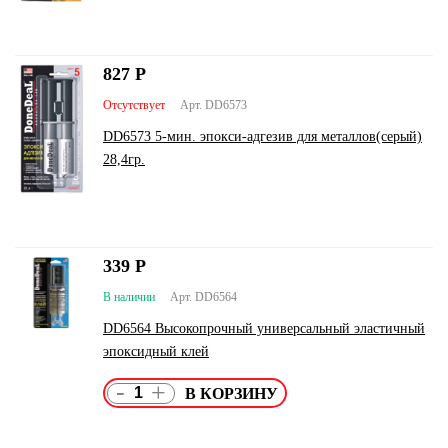
827
Р
Отсутствует
Арт. DD6573
DD6573 5-мин. эпокси-адгезив для металлов(серый)
28,4гр.
339
Р
В наличии
Арт. DD6564
DD6564 Высокопрочный универсальный эластичный
эпоксидный клей
-
+