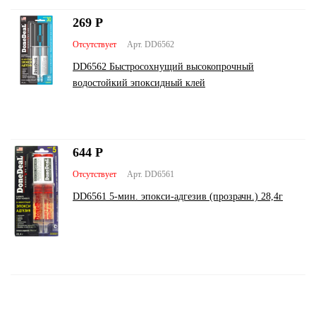
269
Р
Отсутствует
Арт. DD6562
DD6562 Быстросохнущий высокопрочный
водостойкий эпоксидный клей
644
Р
Отсутствует
Арт. DD6561
DD6561 5-мин. эпокси-адгезив (прозрачн.) 28,4г