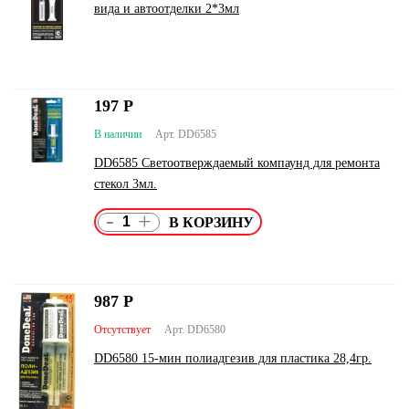
вида и автоотделки 2*3мл
197
Р
В наличии
Арт. DD6585
DD6585 Светоотверждаемый компаунд для ремонта
стекол 3мл.
-
+
987
Р
Отсутствует
Арт. DD6580
DD6580 15-мин полиадгезив для пластика 28,4гр.