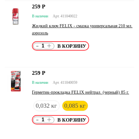
259
Р
В наличии
Арт. 411040022
Жидкий ключ FELIX - смазка универсальная 210 мл.
аэрозоль
-
+
259
Р
В наличии
Арт. 411040059
Герметик-прокладка FELIX нейтрал. (черный) 85 г.
0,032 кг
0,085 кг
-
+