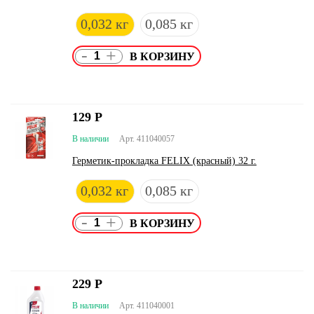
0,032 кг
0,085 кг
-
+
129
Р
В наличии
Арт. 411040057
Герметик-прокладка FELIX (красный) 32 г.
0,032 кг
0,085 кг
-
+
229
Р
В наличии
Арт. 411040001