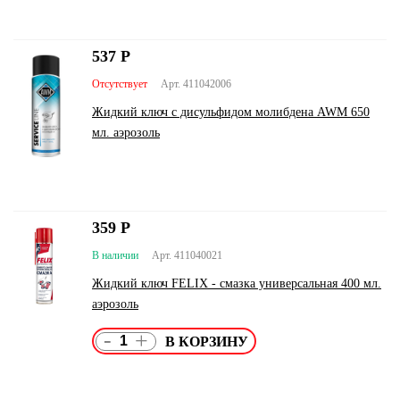
537
Р
Отсутствует
Арт. 411042006
Жидкий ключ с дисульфидом молибдена AWM 650
мл. аэрозоль
359
Р
В наличии
Арт. 411040021
Жидкий ключ FELIX - смазка универсальная 400 мл.
аэрозоль
-
+