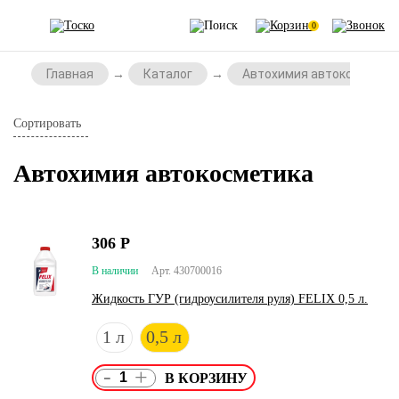
0
Главная
Каталог
Автохимия автокосметик
Сортировать
Автохимия автокосметика
306
Р
В наличии
Арт. 430700016
Жидкость ГУР (гидроусилителя руля) FELIX 0,5 л.
1 л
0,5 л
-
+