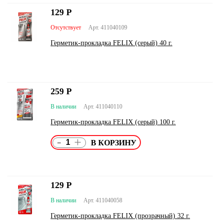
129
Р
Отсутствует
Арт. 411040109
Герметик-прокладка FELIX (серый) 40 г.
259
Р
В наличии
Арт. 411040110
Герметик-прокладка FELIX (серый) 100 г.
-
+
129
Р
В наличии
Арт. 411040058
Герметик-прокладка FELIX (прозрачный) 32 г.