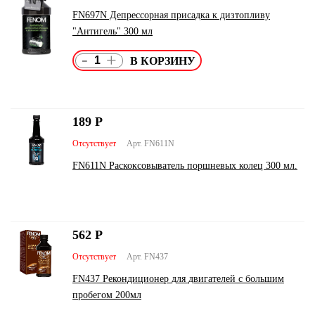
FN697N Депрессорная присадка к дизтопливу
"Антигель" 300 мл
-
+
189
Р
Отсутствует
Арт. FN611N
FN611N Раскоксовыватель поршневых колец 300 мл.
562
Р
Отсутствует
Арт. FN437
FN437 Рекондиционер для двигателей с большим
пробегом 200мл