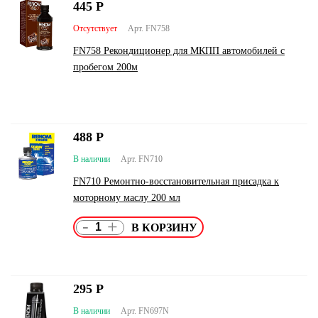
445
Р
Отсутствует
Арт. FN758
FN758 Рекондиционер для МКПП автомобилей с
пробегом 200м
488
Р
В наличии
Арт. FN710
FN710 Ремонтно-восстановительная присадка к
моторному маслу 200 мл
-
+
295
Р
В наличии
Арт. FN697N