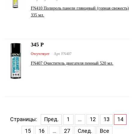
FN410 Полироль панели глянцевый (горная свежесть)
335 мл.
345
Р
Отсутствует
Арт. FN407
FN407 Очиститель двигателя пенный 520 мл.
Страницы:
Пред.
1
...
12
13
14
15
16
...
27
След.
Все