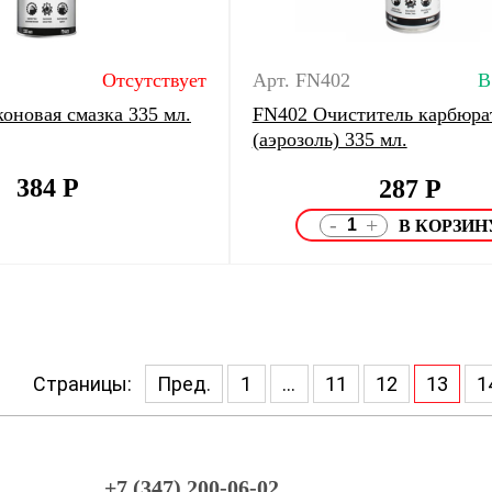
Отсутствует
Арт. FN402
В
оновая смазка 335 мл.
FN402 Очиститель карбюра
(аэрозоль) 335 мл.
384
Р
287
Р
-
+
Страницы:
Пред.
1
...
11
12
13
1
+7 (347) 200-06-02