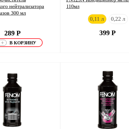
кого нейтрализатора
110мл
азов 300 мл
0,11 л
0,22 л
399
Р
289
Р
+