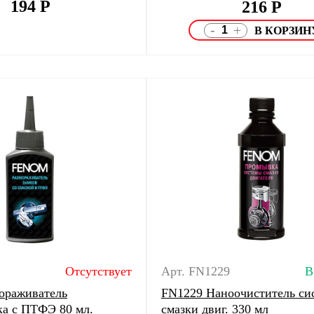
194
Р
216
Р
-
+
Отсутствует
Арт. FN1229
В
ораживатель
FN1229 Наноочиститель си
ка с ПТФЭ 80 мл.
смазки двиг. 330 мл