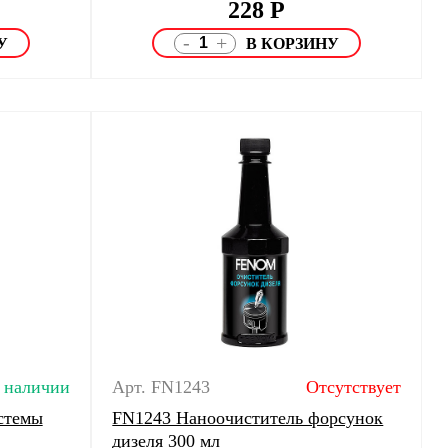
228
Р
-
+
 наличии
Арт. FN1243
Отсутствует
стемы
FN1243 Наноочиститель форсунок
дизеля 300 мл