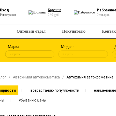
Вход
Корзина
Избранно
Регистрация
0 / 0 руб.
0
товаров
Оптовый отдел
Покупателю
Конта
Марка
Модель
Выбрать
Выбрать
алог
Автохимия автокосметика
Автохимия автокосметика
возрастанию популярности
наименован
лярности
ны
убыванию цены
я автокосметика