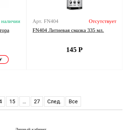
 наличии
Арт. FN404
Отсутствует
тора
FN404 Литиевая смазка 335 мл.
145
Р
4
15
...
27
След.
Все
Личный кабинет