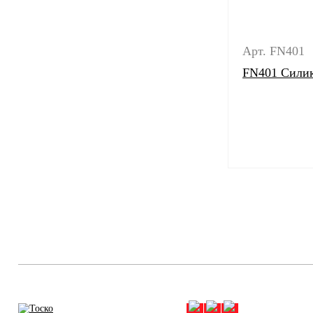
Арт. FN401
FN401 Силик