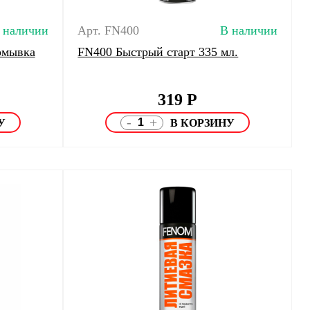
 наличии
Арт. FN400
В наличии
омывка
FN400 Быстрый старт 335 мл.
319
Р
-
+