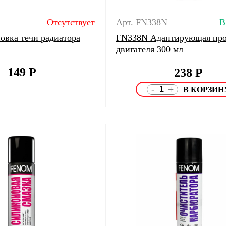
Отсутствует
Арт. FN338N
В
овка течи радиатора
FN338N Адаптирующая пр
двигателя 300 мл
149
Р
238
Р
-
+