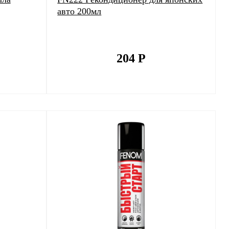
авто 200мл
204
Р