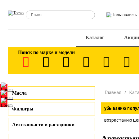
Каталог
Акции
Поиск по марке и модели
Главная
Кат
Масла
убыванию попу
Фильтры
возрастанию це
Автозапчасти и расходники
Автохими