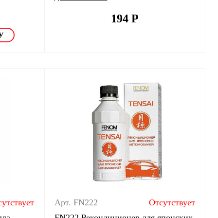
194
Р
сутствует
Арт. FN222
Отсутствует
лла
FN222 Рекондиционер для японских