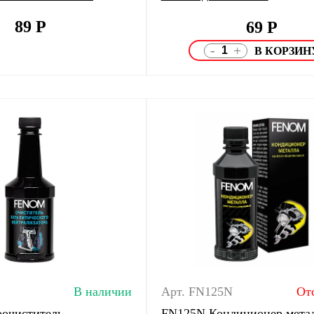
89
Р
69
Р
-
+
В наличии
Арт. FN125N
От
очиститель
FN125N Кондиционер мета