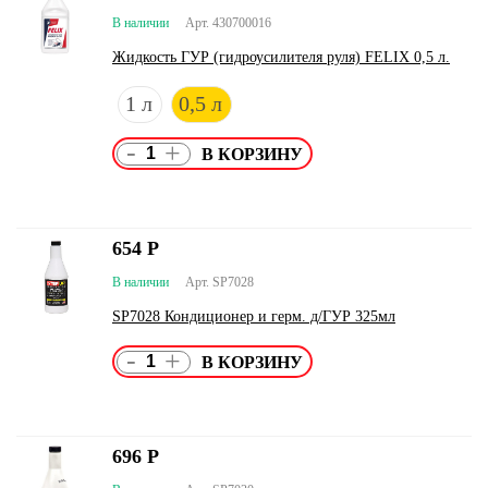
В наличии
Арт. 430700016
Жидкость ГУР (гидроусилителя руля) FELIX 0,5 л.
1 л
0,5 л
-
+
654
Р
В наличии
Арт. SP7028
SP7028 Кондиционер и герм. д/ГУР 325мл
-
+
696
Р