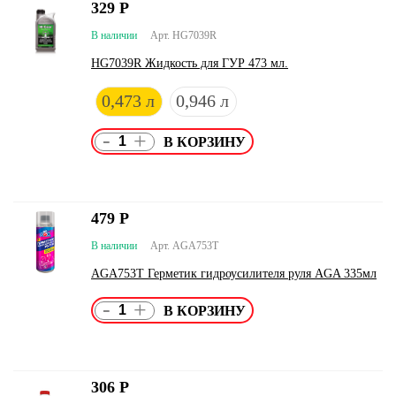
329
Р
В наличии
Арт. HG7039R
HG7039R Жидкость для ГУР 473 мл.
0,473 л
0,946 л
-
+
479
Р
В наличии
Арт. AGA753T
AGA753T Герметик гидроусилителя руля AGA 335мл
-
+
306
Р