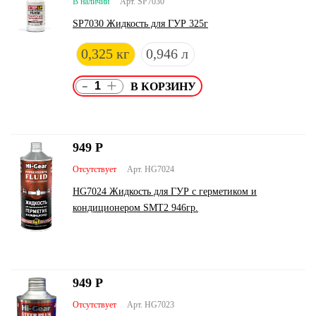
В наличии
Арт. SP7030
SP7030 Жидкость для ГУР 325г
0,325 кг
0,946 л
-
+
949
Р
Отсутствует
Арт. HG7024
HG7024 Жидкость для ГУР с герметиком и
кондиционером SMT2 946гр.
949
Р
Отсутствует
Арт. HG7023