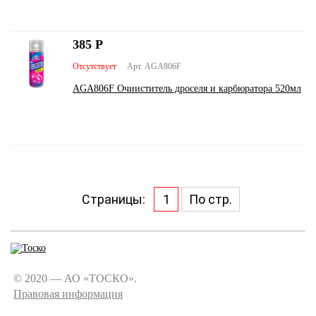
385
Р
Отсутствует
Арт. AGA806F
AGA806F Очииститель дроселя и карбюратора 520мл
Страницы:
1
По стр.
© 2020 — АО «ТОСКО».
Правовая информация