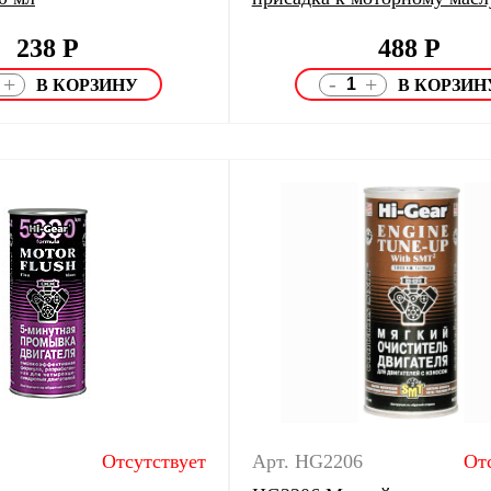
238
Р
488
Р
-
+
+
Отсутствует
Арт. HG2206
От