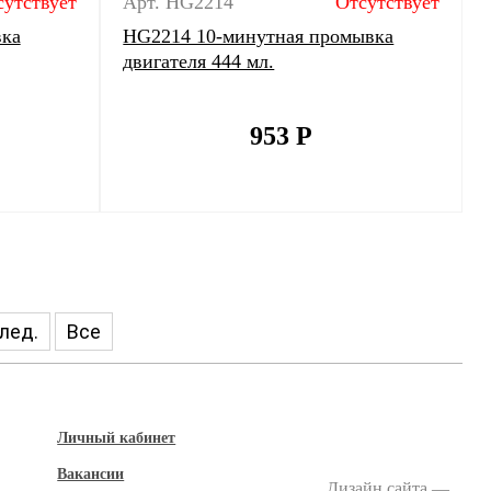
сутствует
Арт. HG2214
Отсутствует
вка
HG2214 10-минутная промывка
двигателя 444 мл.
953
Р
лед.
Все
Личный кабинет
Вакансии
Дизайн сайта —