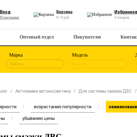
Вход
Корзина
Избранно
Регистрация
0 / 0 руб.
0
товаров
Оптовый отдел
Покупателю
Конта
Марка
Модель
Выбрать
Выбрать
алог
Автохимия автокосметика
Для системы смазки ДВС
ярности
возрастанию популярности
наименовани
ны
убыванию цены
емы смазки ДВС