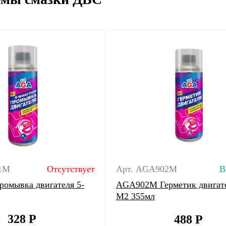
1M
Отсутствует
Арт. AGA902M
В
омывка двигателя 5-
AGA902M Герметик двигат
M2 355мл
328
Р
488
Р