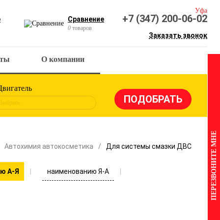
Уфа
+7 (347) 200-06-02
е
Сравнение
0
товаров
Заказать звонок
кты
О компании
Двигатель
Выбрать
ПЕРЕЗВОНИТЕ МНЕ
Автохимия автокосметика
Для системы смазки ДВС
наименованию Я-А
ю А-Я