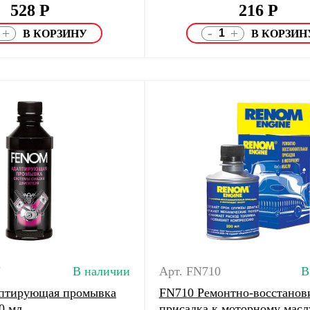
528
Р
216
Р
-
+
+
N
В наличии
Арт. FN710
В
птирующая промывка
FN710 Ремонтно-восстанов
0 мл
присадка к моторному масл