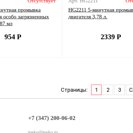
Отсутствует
Арт. HG2211
От
нутная промывка
HG2211 5-минутная промы
я особо загрязненных
двигателя 3,78 л.
87 мл
954
Р
2339
Р
Страницы:
1
2
3
С
+7 (347) 200-06-02
tosko@tosko.ru