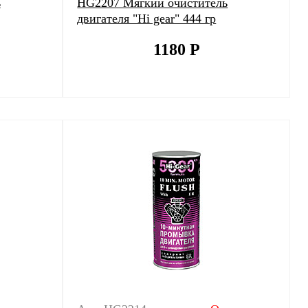
ь
HG2207 Мягкий очиститель
двигателя "Hi gear" 444 гр
1180
Р