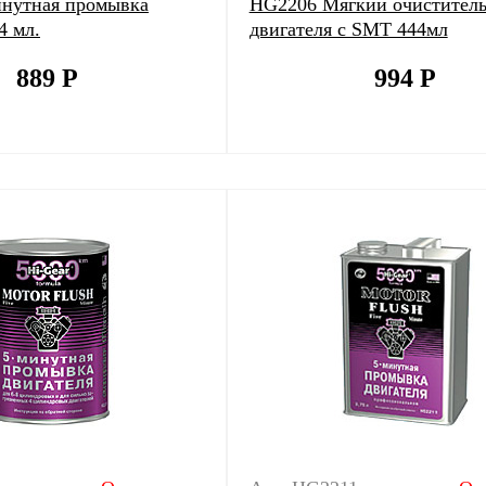
нутная промывка
HG2206 Мягкий очистител
4 мл.
двигателя с SMT 444мл
889
Р
994
Р