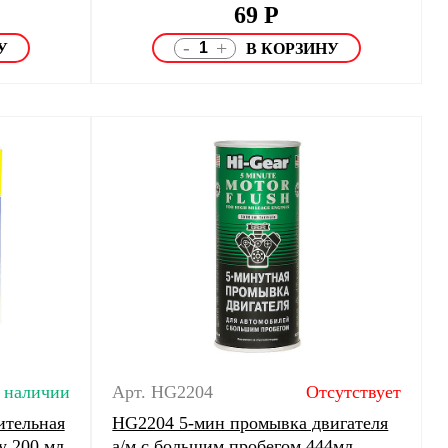
69
Р
-
+
 наличии
Арт. HG2204
Отсутствует
ительная
HG2204 5-мин промывка двигателя
у 200 мл
а/м с большим пробегом 444мл