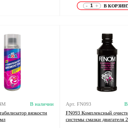
-
+
4M
В наличии
Арт. FN093
В
билизатор вязкости
FN093 Комплексный очисти
мл
системы смазки двигателя 