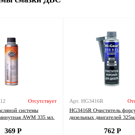
012
Отсутствует
Арт. HG3416R
От
сляной системы
HG3416R Очиститель форс
-минутная AWM 335 мл.
дизельных двигателей 325м
369
Р
762
Р