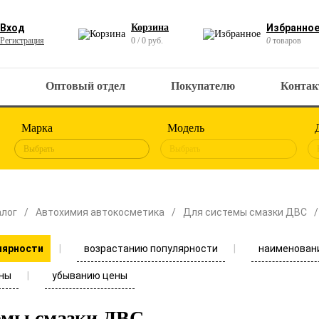
Вход
Корзина
Избранно
Регистрация
0 / 0 руб.
0
товаров
Оптовый отдел
Покупателю
Конта
Марка
Модель
Выбрать
Выбрать
алог
Автохимия автокосметика
Для системы смазки ДВС
возрастанию популярности
наименован
лярности
ны
убыванию цены
емы смазки ДВС