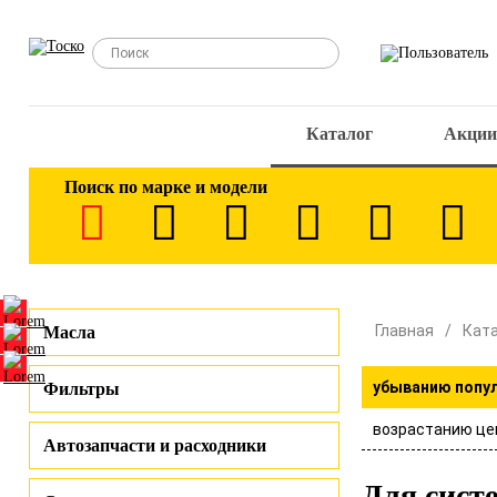
Каталог
Акции
Поиск по марке и модели
Главная
Кат
Масла
убыванию попу
Фильтры
возрастанию це
Автозапчасти и расходники
Для сист