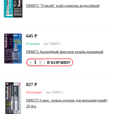
DD6873 "Турклей" клей-герметик водостойкий
645
Р
В наличии
Арт. DD6673
DD6673 Анаэробный фиксатор резьбы разъемный
-
+
827
Р
Отсутствует
Арт. DD6573
DD6573 5-мин. эпокси-адгезив для металлов(серый)
28,4гр.