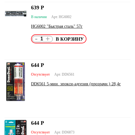
639
Р
В наличии
Арт. HG6002
HG6002 "Быстрая сталь" 57г
-
+
644
Р
Отсутствует
Арт. DD6561
DD6561 5-мин. эпокси-адгезив (прозрачн.) 28,4г
644
Р
Отсутствует
Арт. DD6873