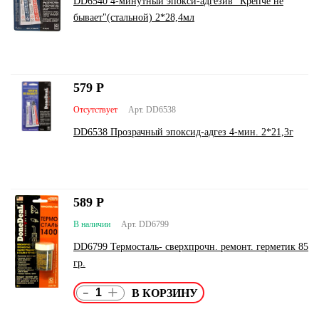
DD6540 4-минутный эпокси-адгезив "Крепче не
бывает"(стальной) 2*28,4мл
579
Р
Отсутствует
Арт. DD6538
DD6538 Прозрачный эпоксид-адгез 4-мин. 2*21,3г
589
Р
В наличии
Арт. DD6799
DD6799 Термосталь- сверхпрочн. ремонт. герметик 85
гр.
-
+