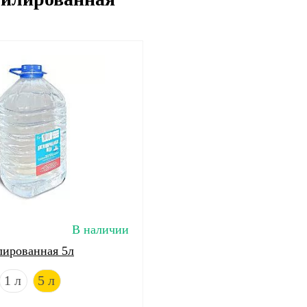
В наличии
лированная 5л
1 л
5 л