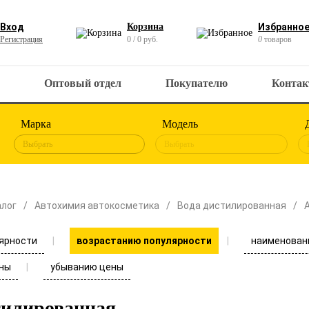
Вход
Корзина
Избранно
Регистрация
0 / 0 руб.
0
товаров
Оптовый отдел
Покупателю
Конта
Марка
Модель
Выбрать
Выбрать
алог
Автохимия автокосметика
Вода дистилированная
ярности
наименован
возрастанию популярности
ны
убыванию цены
тилированная