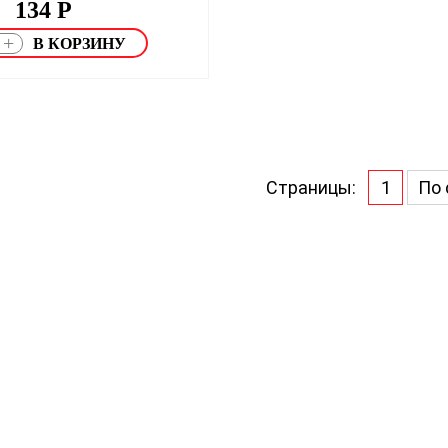
134
Р
+
Страницы:
1
По 