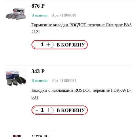
876
Р
В наличии
Арт. 411009018
Тормозные колодки РОСДОТ передние Стандарт ВАЗ
2121
-
+
343
Р
В наличии
Арт. 411009034
Колодки с накладками ROSDOT передние FDK-AVE-
004
-
+
1275
Р