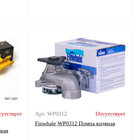
сутствует
Арт. WP0312
Отсутствует
Finwhale WP0312 Помпа водяная
евая