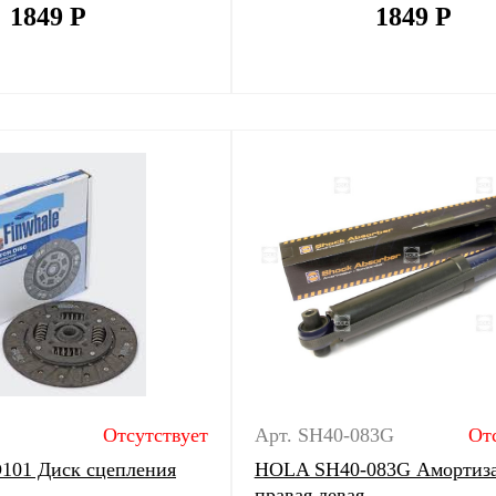
1849
Р
1849
Р
Отсутствует
Арт. SH40-083G
От
D101 Диск сцепления
HOLA SH40-083G Амортиза
правая левая