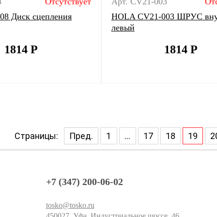
8
Отсутствует
Арт. CV21-003
От
8 Диск сцепления
HOLA CV21-003 ШРУС вну
левый
1814
Р
1814
Р
Страницы:
Пред.
1
...
17
18
19
2
+7 (347) 200-06-02
tosko@tosko.ru
450027, Уфа, Индустриальное шоссе, 46