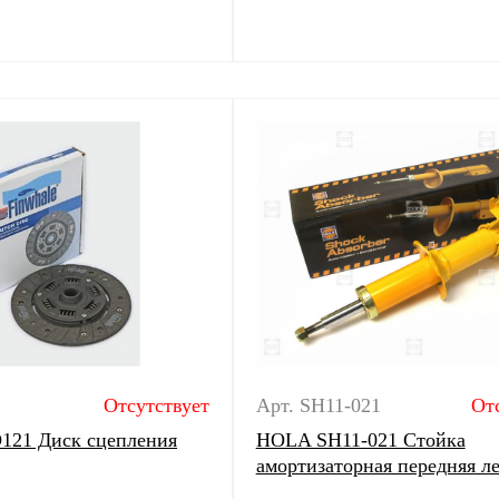
Отсутствует
Арт. SH11-021
От
D121 Диск сцепления
HOLA SH11-021 Стойка
амортизаторная передняя л