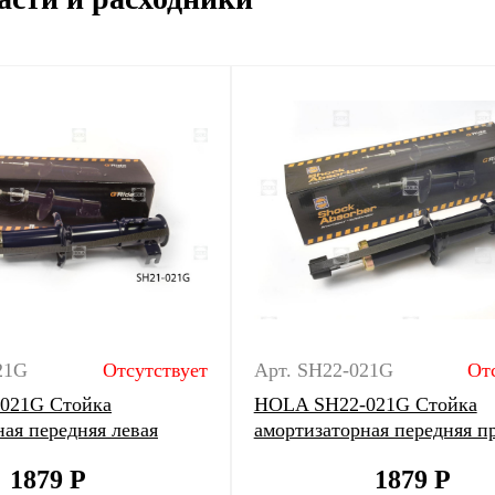
21G
Отсутствует
Арт. SH22-021G
От
021G Стойка
HOLA SH22-021G Стойка
ая передняя левая
амортизаторная передняя п
1879
Р
1879
Р