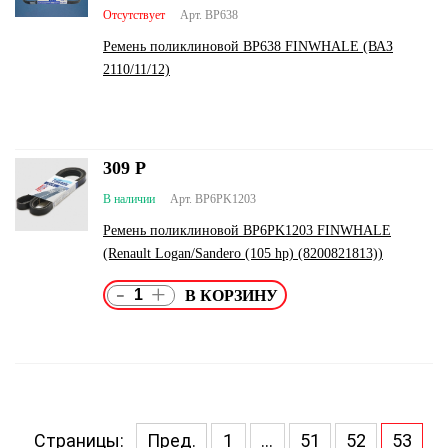
Отсутствует
Арт. BP638
Ремень поликлиновой BP638 FINWHALE (ВАЗ
2110/11/12)
309
Р
В наличии
Арт. BP6PK1203
Ремень поликлиновой BP6PK1203 FINWHALE
(Renault Logan/Sandero (105 hp) (8200821813))
-
+
Страницы:
Пред.
1
...
51
52
53