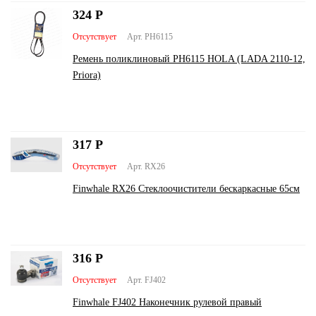
324
Р
Отсутствует
Арт. PH6115
Ремень поликлиновый PH6115 HOLA (LADA 2110-12,
Priora)
317
Р
Отсутствует
Арт. RX26
Finwhale RX26 Стеклоочистители бескаркасные 65см
316
Р
Отсутствует
Арт. FJ402
Finwhale FJ402 Наконечник рулевой правый