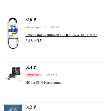
316
Р
Отсутствует
Арт. BP600
Ремень поликлиновой BP600 FINWHALE (ВАЗ
2113/14/15)
314
Р
Отсутствует
Арт. S546
HOLA S546 Крестовина
312
Р