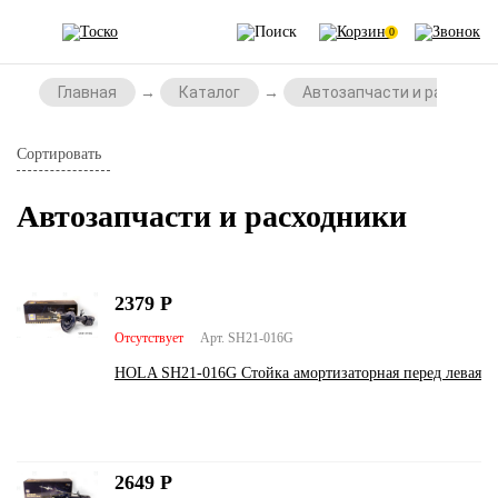
0
Главная
Каталог
Автозапчасти и расходни
Сортировать
Автозапчасти и расходники
2379
Р
Отсутствует
Арт. SH21-016G
HOLA SH21-016G Стойка амортизаторная перед левая
2649
Р