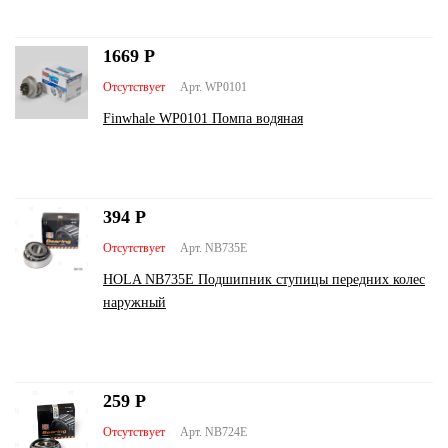
1669
Р
Отсутствует
Арт. WP0101
Finwhale WP0101 Помпа водяная
394
Р
Отсутствует
Арт. NB735E
HOLA NB735E Подшипник ступицы передних колес
наружный
259
Р
Отсутствует
Арт. NB724E