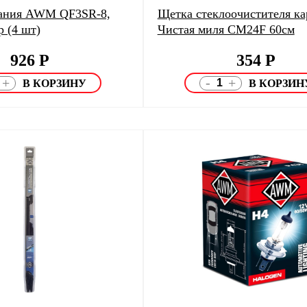
гания AWM QF3SR-8,
Щетка стеклоочистителя ка
р (4 шт)
Чистая миля СМ24F 60см
926
Р
354
Р
-
+
+