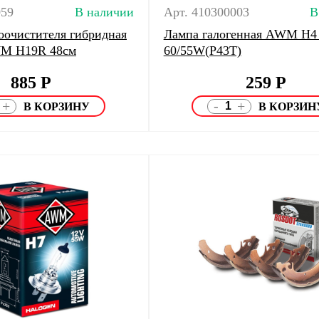
059
В наличии
Арт. 410300003
В
оочистителя гибридная
Лампа галогенная AWM H4
M H19R 48см
60/55W(P43Т)
885
Р
259
Р
-
+
+