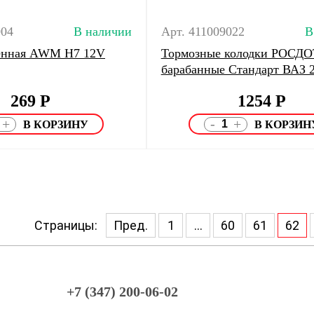
004
В наличии
Арт. 411009022
В
генная AWM H7 12V
Тормозные колодки РОСДО
барабанные Стандарт ВАЗ 
269
Р
1254
Р
-
+
+
Страницы:
Пред.
1
...
60
61
62
+7 (347) 200-06-02