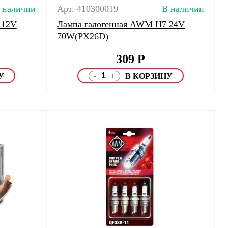
 наличии
Арт. 410300019
В наличии
 12V
Лампа галогенная AWM H7 24V
70W(PX26D)
309
Р
-
+