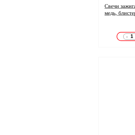
Свечи зажи
медь, блисте
-