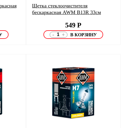
ркасная
Щетка стеклоочистителя
бескаркасная AWM B13R 33см
549
Р
-
+