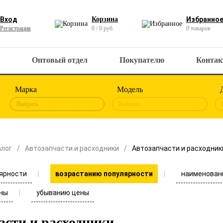
Вход
Корзина
Избранно
Регистрация
0 / 0 руб.
0
товаров
Оптовый отдел
Покупателю
Конта
Марка
Модель
Выбрать
Выбрать
алог
Автозапчасти и расходники
Автозапчасти и расходник
ярности
наименован
возрастанию популярности
ны
убыванию цены
асти и расходники