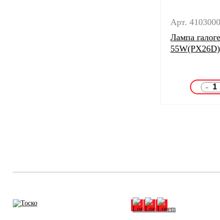
Арт. 410300
Лампа гало
55W(PX26D)
-