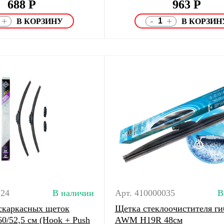
688
Р
963
Р
-
+
+
124
В наличии
Арт. 410000035
В
скаркасных щеток
Щетка стеклоочистителя ги
0/52,5 см (Hook + Push
AWM H19R 48см