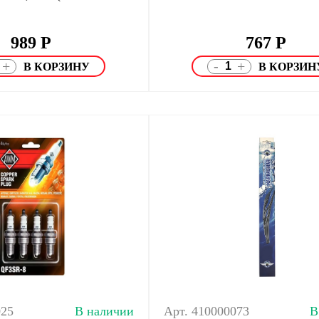
989
Р
767
Р
-
+
+
025
В наличии
Арт. 410000073
В