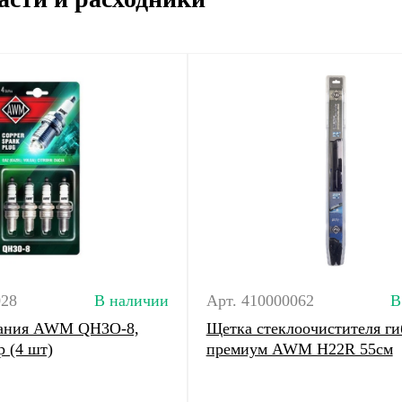
028
В наличии
Арт. 410000062
В
гания AWM QH3O-8,
Щетка стеклоочистителя ги
р (4 шт)
премиум AWM H22R 55см