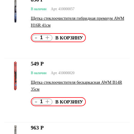
В наличии
Арт. 410000057
Щетка стеклоочистителя гибридная премиум AWM
H16R 41см
-
+
549
Р
В наличии
Арт. 410000020
Щетка стеклоочистителя бескаркасная AWM B14R
35см
-
+
963
Р