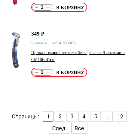
-
+
349
Р
В наличии
Арт. 410000079
Щетка стеклоочистителя бескаркасная Чистая миля
СМ16B 41см
-
+
Страницы:
1
2
3
4
5
...
12
След.
Все