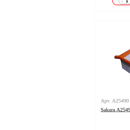
-
Арт. A25490
Sakura A254