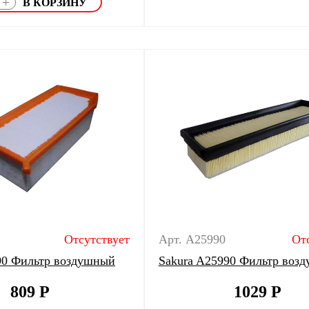
+
Отсутствует
Арт. A25990
От
90 Фильтр воздушный
Sakura A25990 Фильтр воз
809
Р
1029
Р