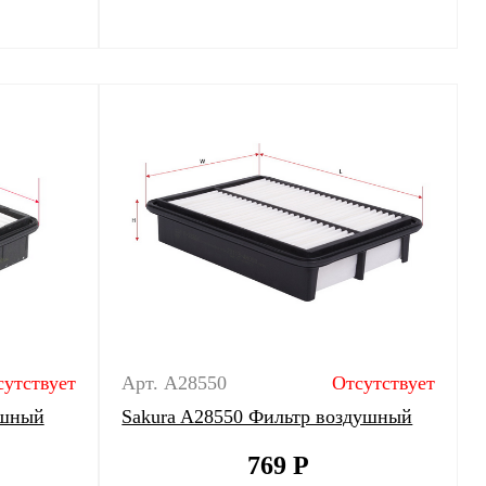
сутствует
Арт. A28550
Отсутствует
ушный
Sakura A28550 Фильтр воздушный
769
Р