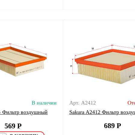
В наличии
Арт. A2412
От
4 Фильтр воздушный
Sakura A2412 Фильтр возд
689
Р
569
Р