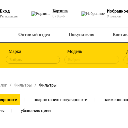
Вход
Корзина
Избранно
Регистрация
0 / 0 руб.
0
товаров
Оптовый отдел
Покупателю
Конта
Марка
Модель
Выбрать
Выбрать
алог
Фильтры
Фильтры
возрастанию популярности
наименован
лярности
ны
убыванию цены