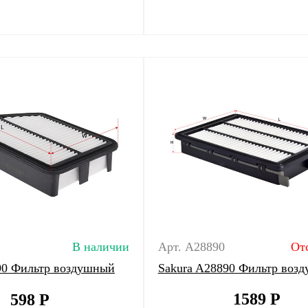
В наличии
Арт. A28890
От
90 Фильтр воздушный
Sakura A28890 Фильтр воз
1589
Р
598
Р