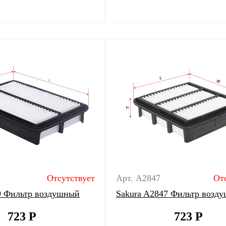
Отсутствует
Арт. A2847
От
9 Фильтр воздушный
Sakura A2847 Фильтр возд
723
Р
723
Р