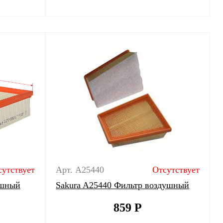
сутствует
Арт. A25440
Отсутствует
ушный
Sakura A25440 Фильтр воздушный
859
Р