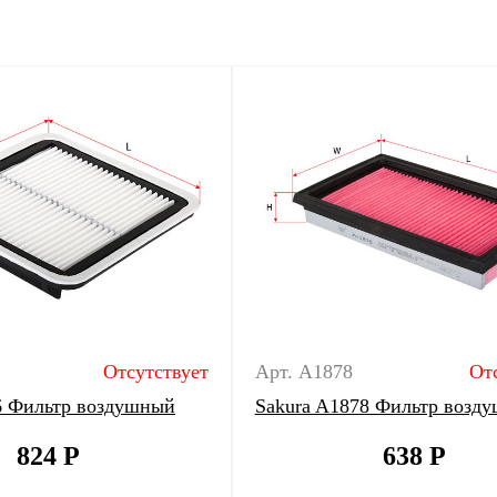
Отсутствует
Арт. A1878
От
6 Фильтр воздушный
Sakura A1878 Фильтр возд
824
Р
638
Р