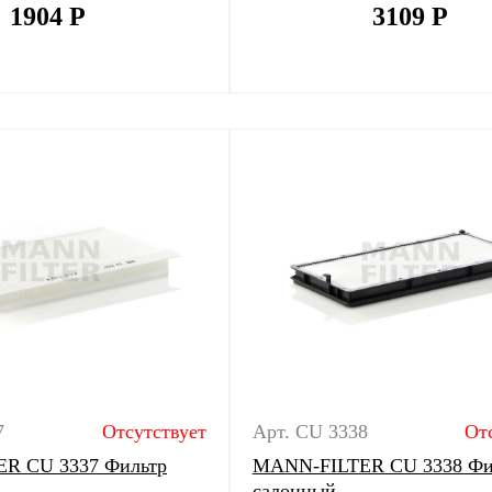
1904
Р
3109
Р
7
Отсутствует
Арт. CU 3338
От
R CU 3337 Фильтр
MANN-FILTER CU 3338 Фи
салонный