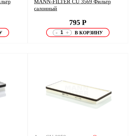
льтр
MANN-FILTER CU 3569 Фильтр
салонный
795
Р
-
+