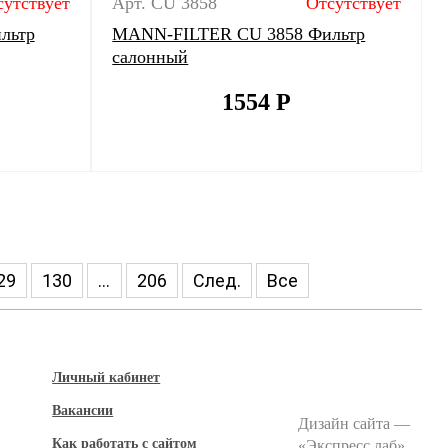
сутствует
Арт. CU 3858
Отсутствует
льтр
MANN-FILTER CU 3858 Фильтр
салонный
1554
Р
29
130
...
206
След.
Все
Личный кабинет
Вакансии
Дизайн сайта —
Как работать с сайтом
«
Экспресс лаб
»