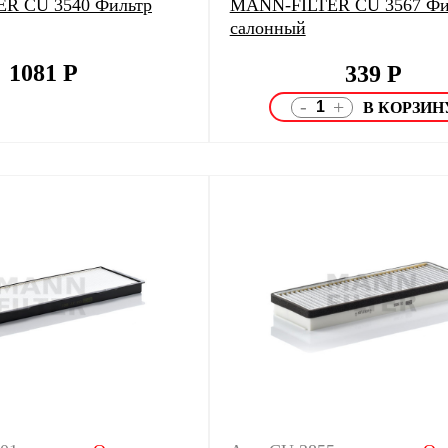
R CU 3540 Фильтр
MANN-FILTER CU 3567 Фи
салонный
1081
Р
339
Р
-
+