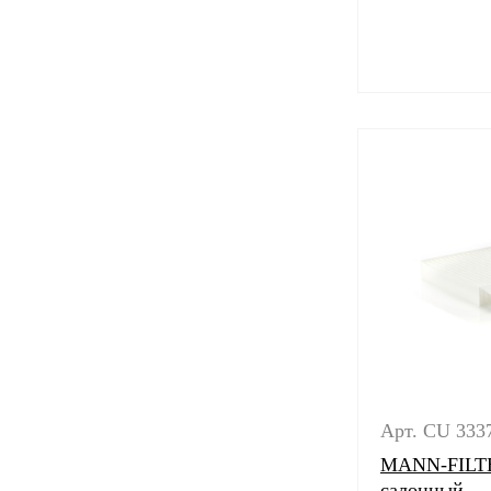
Арт. CU 333
MANN-FILTE
салонный