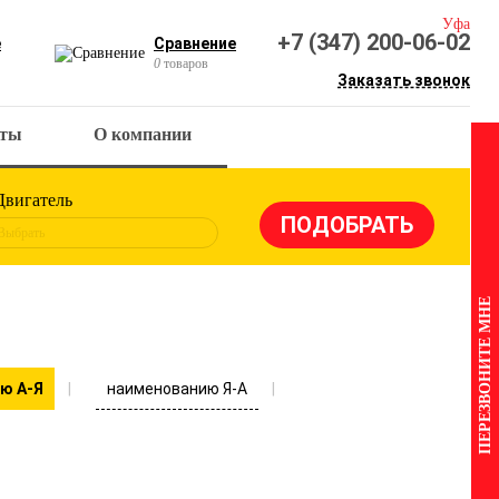
Уфа
+7 (347) 200-06-02
е
Сравнение
0
товаров
Заказать звонок
кты
О компании
Двигатель
Выбрать
ПЕРЕЗВОНИТЕ МНЕ
наименованию Я-А
ю А-Я