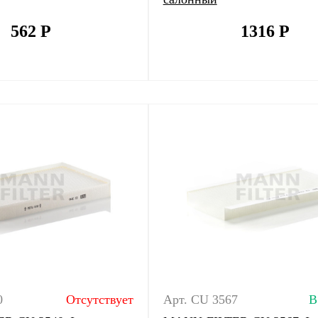
562
Р
1316
Р
0
Отсутствует
Арт. CU 3567
В