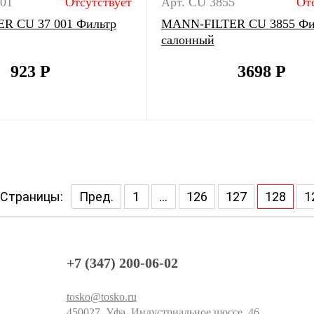
001
Отсутствует
Арт. CU 3855
От
R CU 37 001 Фильтр
MANN-FILTER CU 3855 Фи
салонный
923
Р
3698
Р
Страницы:
Пред.
1
...
126
127
128
1
+7 (347) 200-06-02
tosko@tosko.ru
450027, Уфа, Индустриальное шоссе, 46