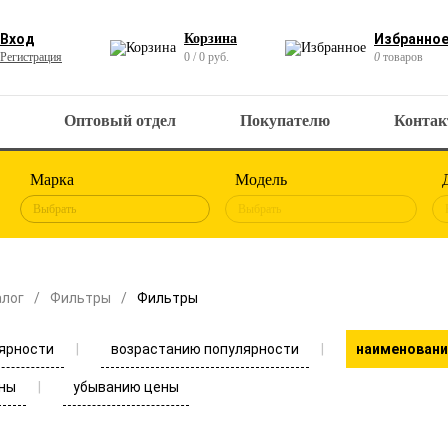
Вход
Корзина
Избранно
Регистрация
0 / 0 руб.
0
товаров
Оптовый отдел
Покупателю
Конта
Марка
Модель
Выбрать
Выбрать
алог
Фильтры
Фильтры
ярности
возрастанию популярности
наименовани
ны
убыванию цены