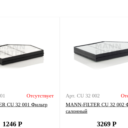
001
Отсутствует
Арт. CU 32 002
От
R CU 32 001 Фильтр
MANN-FILTER CU 32 002 
салонный
1246
Р
3269
Р