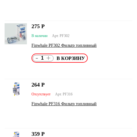
275
Р
В наличии
Арт. PF302
Finwhale PF302 Фильтр топливный
-
+
264
Р
Отсутствует
Арт. PF316
Finwhale PF316 Фильтр топливный
359
Р