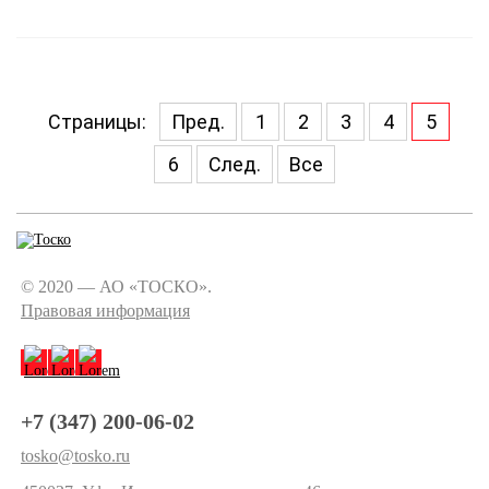
Страницы:
Пред.
1
2
3
4
5
6
След.
Все
© 2020 — АО «ТОСКО».
Правовая информация
+7 (347) 200-06-02
tosko@tosko.ru