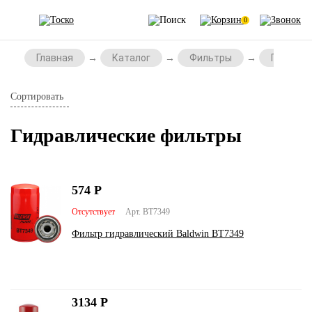
0
Главная
Каталог
Фильтры
Гидравл
Сортировать
Гидравлические фильтры
574
Р
Отсутствует
Арт. BT7349
Фильтр гидравлический Baldwin BT7349
3134
Р