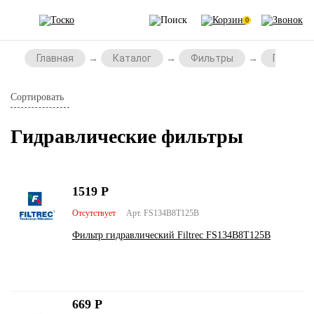
0
Главная
Каталог
Фильтры
Гидравл
Сортировать
Гидравлические фильтры
1519
Р
Отсутствует
Арт. FS134B8T125B
Фильтр гидравлический Filtrec FS134B8T125B
669
Р