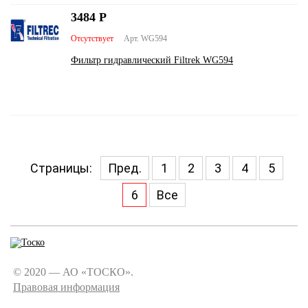
3484
Р
Отсутствует
Арт. WG594
Фильтр гидравлический Filtrek WG594
Страницы:
Пред.
1
2
3
4
5
6
Все
© 2020 — АО «ТОСКО».
Правовая информация