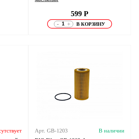
599
Р
-
+
сутствует
Арт. GB-1203
В наличии