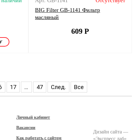
 наличии
Арт. GB-1141
Отсутствует
BIG Filter GB-1141 Фильтр
масляный
609
Р
6
17
...
47
След.
Все
Личный кабинет
Вакансии
Дизайн сайта —
Как работать с сайтом
«
Экспресс лаб
»