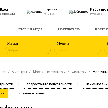
Вход
Корзина
Избранно
Регистрация
0 / 0 руб.
0
товаров
Оптовый отдел
Покупателю
Конта
Марка
Модель
Выбрать
Выбрать
алог
Фильтры
Масляные фильтры
Фильтры
Масляны
ярности
возрастанию популярности
наименовани
убыванию цены
ены
е фильтры