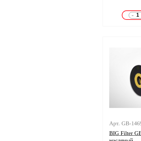
-
Арт. GB-14
BIG Filter 
масляный