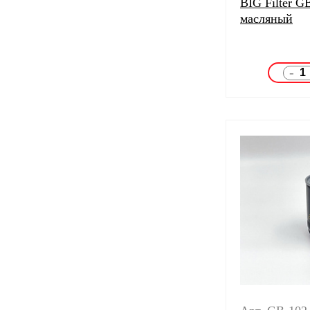
BIG Filter G
масляный
-