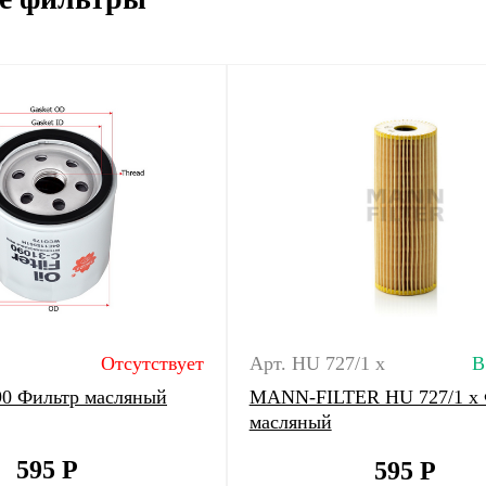
Отсутствует
Арт. HU 727/1 x
В
90 Фильтр масляный
MANN-FILTER HU 727/1 x 
масляный
595
Р
595
Р