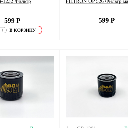
B-1232 Фильтр
FILTRON OP 526 Фильтр м
599
Р
599
Р
+