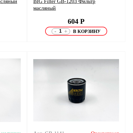
асляный
BIG Filter GB-1203 Фильтр
масляный
604
Р
-
+