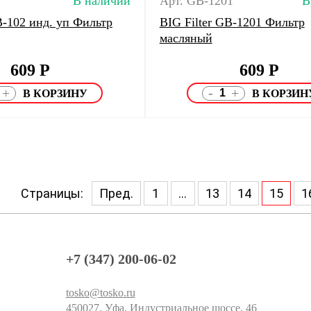
В наличии
Арт. GB-1201
В
B-102 инд. уп Фильтр
BIG Filter GB-1201 Фильтр
масляный
609
Р
609
Р
-
+
+
Страницы:
Пред.
1
...
13
14
15
1
+7 (347) 200-06-02
tosko@tosko.ru
450027, Уфа, Индустриальное шоссе, 46