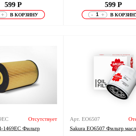
599
Р
599
Р
-
+
+
69EC
Отсутствует
Арт. EO6507
От
GB-1469EC Фильтр
Sakura EO6507 Фильтр мас