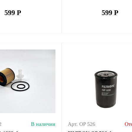
599
Р
599
Р
2
В наличии
Арт. OP 526
От