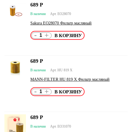
689
Р
В наличии
Арт. EO28070
Sakura EO28070 Фильтр масляный
-
+
689
Р
В наличии
Арт. HU 819 X
MANN-FILTER HU 819 X Фильтр масляный
-
+
689
Р
В наличии
Арт. EO31070