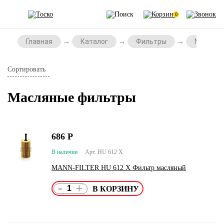
0
Главная
Каталог
Фильтры
Масляны
Сортировать
Масляные фильтры
686
Р
В наличии
Арт. HU 612 X
MANN-FILTER HU 612 X Фильтр масляный
-
+