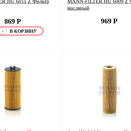
R HU 6011 Z Фильтр
MANN-FILTER HU 6009 Z 
масляный
969
Р
869
Р
+