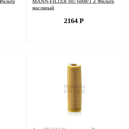
Фильтр
MANN-FILTER HU 6008/1 Z Фильтр
масляный
2164
Р