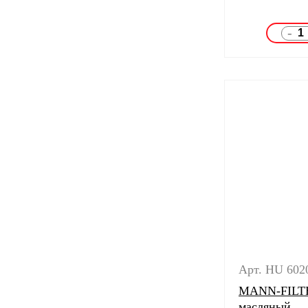
-
Арт. HU 602
MANN-FILTE
масляный