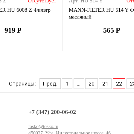
8 Z
Отсутствует
Арт. HU 514 Y
От
R HU 6008 Z Фильтр
MANN-FILTER HU 514 Y Ф
масляный
919
Р
565
Р
Страницы:
Пред.
1
...
20
21
22
2
+7 (347) 200-06-02
tosko@tosko.ru
450027, Уфа, Индустриальное шоссе, 46