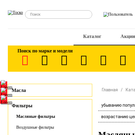
Каталог
Акции
Поиск по марке и модели
Главная
Кат
Масла
убыванию попул
Фильтры
возрастанию це
Масляные фильтры
Воздушные фильтры
Масляны