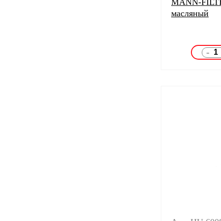
MANN-FILTE
масляный
-