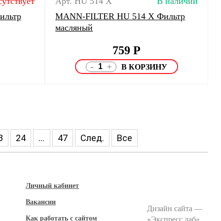
сутствует
Арт. HU 514 X
В наличии
ильтр
MANN-FILTER HU 514 X Фильтр
масляный
759
Р
-
+
3
24
...
47
След.
Все
Личный кабинет
Вакансии
Дизайн сайта —
Как работать с сайтом
«
Экспресс лаб
»