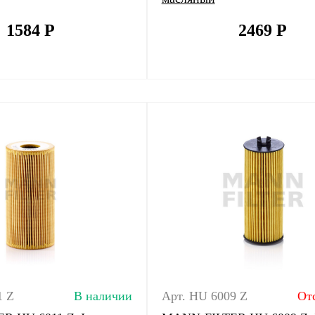
1584
Р
2469
Р
1 Z
В наличии
Арт. HU 6009 Z
От