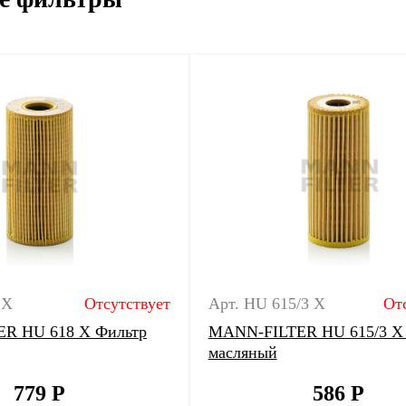
 X
Отсутствует
Арт. HU 615/3 X
От
R HU 618 X Фильтр
MANN-FILTER HU 615/3 X
масляный
779
Р
586
Р