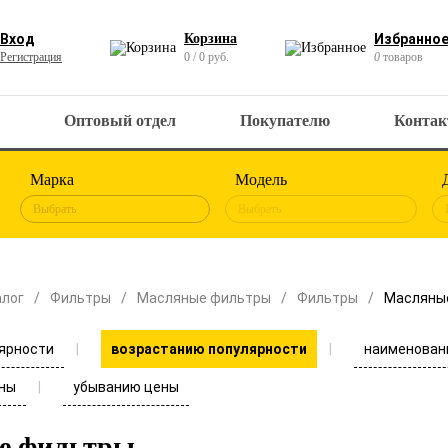
Вход
Корзина
Избранно
Регистрация
0 / 0 руб.
0
товаров
Оптовый отдел
Покупателю
Конта
Марка
Модель
Выбрать
Выбрать
алог
Фильтры
Масляные фильтры
Фильтры
Масляны
ярности
наименован
возрастанию популярности
ны
убыванию цены
е фильтры