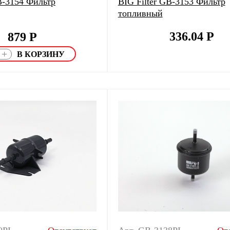
B-3154 Фильтр
BIG Filter GB-3153 Фильтр
топливный
336.04
Р
879
Р
+