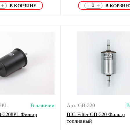
-
+
+
8PL
В наличии
Арт. GB-320
В
GB-3208PL Фильтр
BIG Filter GB-320 Фильтр
топливный