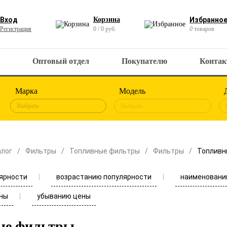
Вход
Корзина
Избранно
Регистрация
0 / 0 руб.
0
товаров
Оптовый отдел
Покупателю
Конта
Марка
Модель
Выбрать
Выбрать
алог
Фильтры
Топливные фильтры
Фильтры
Топливн
ярности
возрастанию популярности
наименовани
ны
убыванию цены
ые фильтры