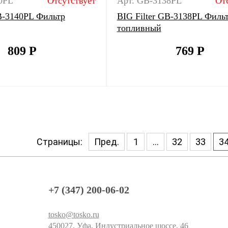
0PL
Отсутствует
Арт. GB-3138PL
От
GB-3140PL Фильтр
BIG Filter GB-3138PL Филь
топливный
809
Р
769
Р
Страницы:
Пред.
1
...
32
33
3
+7 (347) 200-06-02
tosko@tosko.ru
450027, Уфа, Индустриальное шоссе, 46