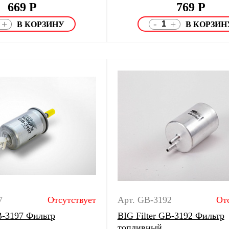
669
Р
769
Р
-
+
+
7
Отсутствует
Арт. GB-3192
От
B-3197 Фильтр
BIG Filter GB-3192 Фильтр
топливный