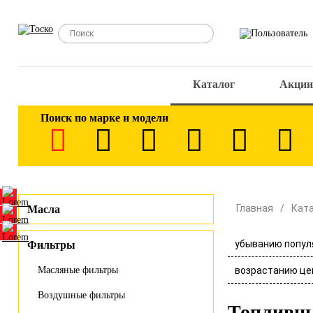
Каталог
Акции
Поиск по марке и модели
Главная
Кат
Масла
убыванию попул
Фильтры
возрастанию це
Масляные фильтры
Воздушные фильтры
Топливн