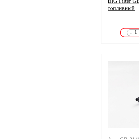
BIG Filter G
топливный
-