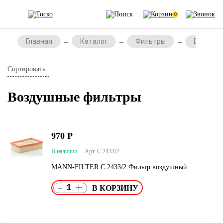
0
Главная
Каталог
Фильтры
Воздушн
Сортировать
Воздушные фильтры
970
Р
В наличии
Арт. C 2433/2
MANN-FILTER C 2433/2 Фильтр воздушный
-
+