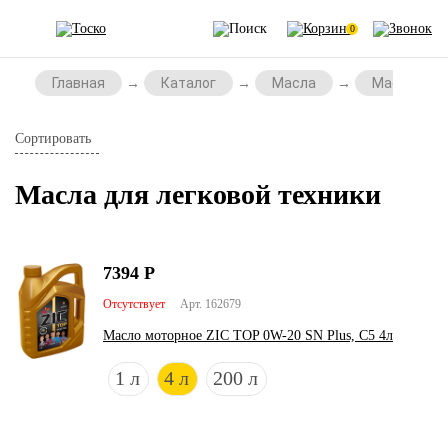
0
Главная
Каталог
Масла
Масла для 
Сортировать
Масла для легковой техники
7394
Р
Отсутствует
Арт. 162679
Масло моторное ZIC TOP 0W-20 SN Plus, C5 4л
1 л
4 л
200 л