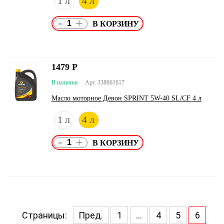
1 л
4 л
-
+
1479
Р
В наличии
Арт. 338661617
Масло моторное Девон SPRINT 5W-40 SL/CF 4 л
1 л
4 л
-
+
Страницы:
Пред.
1
...
4
5
6