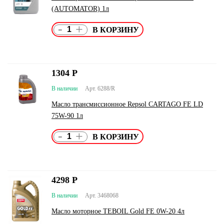
(AUTOMATOR) 1л
-
+
1304
Р
В наличии
Арт. 6288/R
Масло трансмиссионное Repsol CARTAGO FE LD
75W-90 1л
-
+
4298
Р
В наличии
Арт. 3468068
Масло моторное TEBOIL Gold FE 0W-20 4л