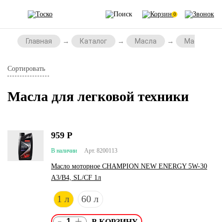
0
Главная
Каталог
Масла
Масла для 
Сортировать
Масла для легковой техники
959
Р
В наличии
Арт. 8200113
Масло моторное CHAMPION NEW ENERGY 5W-30
A3/B4, SL/CF 1л
1 л
60 л
-
+