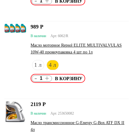
-
+
989
Р
В наличии
Арт. 6062/R
Масло моторное Repsol ELITE MULTIVALVULAS
10W-40 промоупаковка 4 шт по 1л
1 л
4 л
-
+
2119
Р
В наличии
Арт. 253650082
Масло трансмиссионное G-Energy G-Box ATF DX II
4л