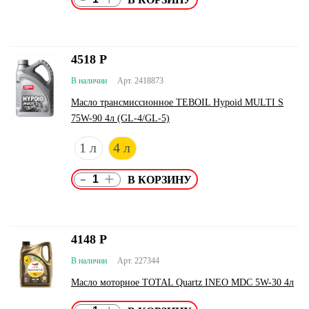
4518
Р
В наличии
Арт. 2418873
Масло трансмиссионное TEBOIL Hypoid MULTI S
75W-90 4л (GL-4/GL-5)
1 л
4 л
-
+
4148
Р
В наличии
Арт. 227344
Масло моторное TOTAL Quartz INEO MDC 5W-30 4л