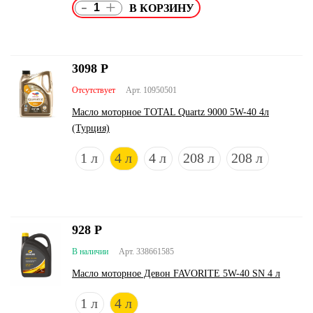
-
+
3098
Р
Отсутствует
Арт. 10950501
Масло моторное TOTAL Quartz 9000 5W-40 4л
(Турция)
1 л
4 л
4 л
208 л
208 л
928
Р
В наличии
Арт. 338661585
Масло моторное Девон FAVORITE 5W-40 SN 4 л
1 л
4 л