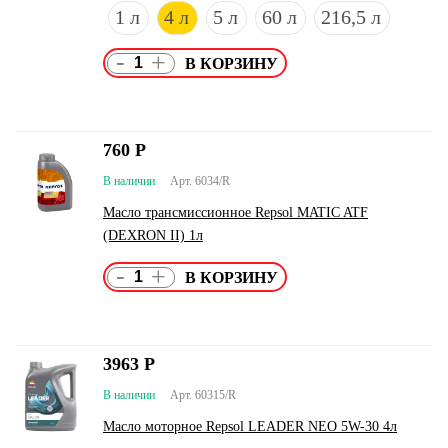
1 л
4 л
5 л
60 л
216,5 л
-
+
760
Р
В наличии
Арт. 6034/R
Масло трансмиссионное Repsol MATIC ATF
(DEXRON II) 1л
-
+
3963
Р
В наличии
Арт. 60315/R
Масло моторное Repsol LEADER NEO 5W-30 4л