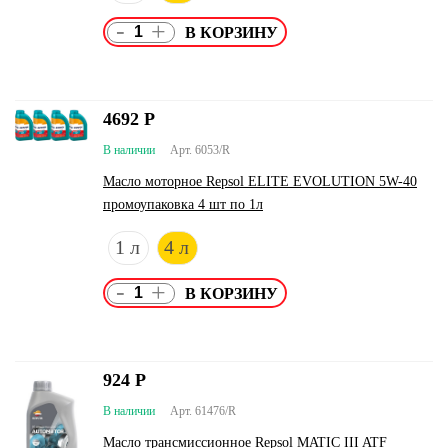
-
+
4692
Р
В наличии
Арт. 6053/R
Масло моторное Repsol ELITE EVOLUTION 5W-40
промоупаковка 4 шт по 1л
1 л
4 л
-
+
924
Р
В наличии
Арт. 61476/R
Масло трансмиссионное Repsol MATIC III ATF