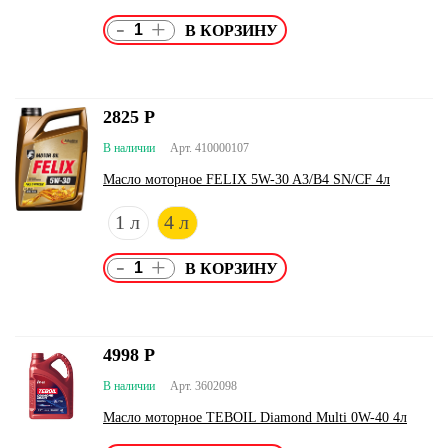
-
+
2825
Р
В наличии
Арт. 410000107
Масло моторное FELIX 5W-30 A3/B4 SN/CF 4л
1 л
4 л
-
+
4998
Р
В наличии
Арт. 3602098
Масло моторное TEBOIL Diamond Multi 0W-40 4л