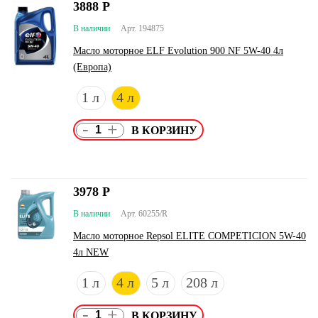
3888
Р
В наличии
Арт. 194875
Масло моторное ELF Evolution 900 NF 5W-40 4л
(Европа)
1 л
4 л
-
+
3978
Р
В наличии
Арт. 60255/R
Масло моторное Repsol ELITE COMPETICION 5W-40
4л NEW
1 л
4 л
5 л
208 л
-
+