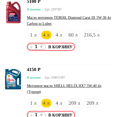
5108
Р
В наличии
Арт. 2207387
Масло моторное TEBOIL Diamond Carat III 5W-30 4л
Carbon to Lubes
1 л
4 л
4 л
60 л
216,5 л
-
+
4150
Р
В наличии
Арт. 550051497
Моторное масло SHELL HELIX HX7 5W-40 4л
(Турция)
1 л
4 л
4 л
209 л
209 л
-
+