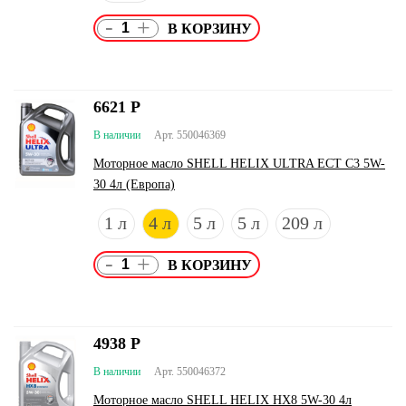
-
+
6621
Р
В наличии
Арт. 550046369
Моторное масло SHELL HELIX ULTRA ECT C3 5W-
30 4л (Европа)
1 л
4 л
5 л
5 л
209 л
-
+
4938
Р
В наличии
Арт. 550046372
Моторное масло SHELL HELIX HX8 5W-30 4л