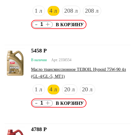
1 л
4 л
208 л
208 л
-
+
5458
Р
В наличии
Арт. 2358554
Масло трансмиссионное TEBOIL Hypoid 75W-90 4л
(GL-4/GL-5, MT1)
1 л
4 л
20 л
20 л
-
+
4788
Р