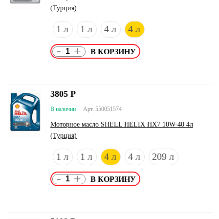
(Турция)
1 л
1 л
4 л
4 л
-
+
3805
Р
В наличии
Арт. 550051574
Моторное масло SHELL HELIX HX7 10W-40 4л
(Турция)
1 л
1 л
4 л
4 л
209 л
-
+