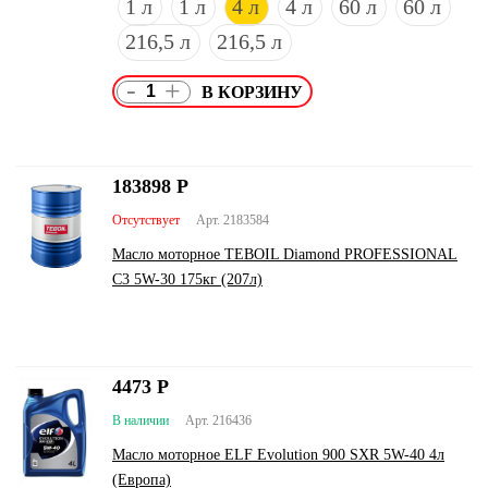
1 л
1 л
4 л
4 л
60 л
60 л
216,5 л
216,5 л
-
+
183898
Р
Отсутствует
Арт. 2183584
Масло моторное TEBOIL Diamond PROFESSIONAL
C3 5W-30 175кг (207л)
4473
Р
В наличии
Арт. 216436
Масло моторное ELF Evolution 900 SXR 5W-40 4л
(Европа)