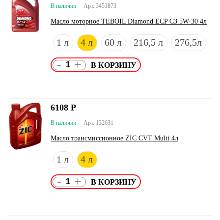
В наличии
Арт. 3453873
Масло моторное TEBOIL Diamond ECP C3 5W-30 4л
1 л
4 л
60 л
216,5 л
276,5л
-
+
6108
Р
В наличии
Арт. 132631
Масло трансмиссионное ZIC CVT Multi 4л
1 л
4 л
-
+