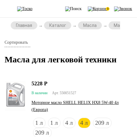
0
Главная
Каталог
Масла
Масла для 
Сортировать
Масла для легковой техники
5228
Р
В наличии
Арт. 550051527
Моторное масло SHELL HELIX HX8 5W-40 4л
(Европа)
1 л
1 л
4 л
4 л
209 л
209 л