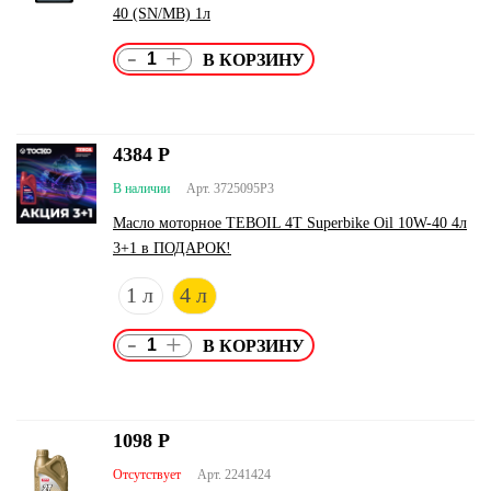
40 (SN/MB) 1л
-
+
4384
Р
В наличии
Арт. 3725095P3
Масло моторное TEBOIL 4T Superbike Oil 10W-40 4л
3+1 в ПОДАРОК!
1 л
4 л
-
+
1098
Р
Отсутствует
Арт. 2241424