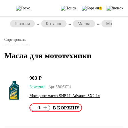
0
Главная
Каталог
Масла
Масла для
Сортировать
Масла для мототехники
903
Р
В наличии
Арт. 550053704
Моторное масло SHELL Advance SX2 1л
-
+