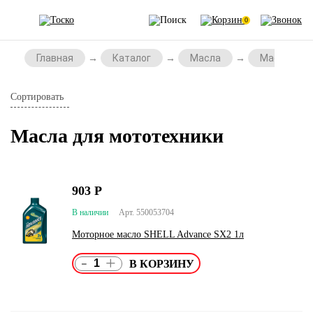
0
Главная
Каталог
Масла
Масла для
Сортировать
Масла для мототехники
903
Р
В наличии
Арт. 550053704
Моторное масло SHELL Advance SX2 1л
-
+