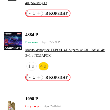
40 (SN/MB) 1л
-
+
4384
Р
В наличии
Арт. 3725095P3
Масло моторное TEBOIL 4T Superbike Oil 10W-40 4л
3+1 в ПОДАРОК!
1 л
4 л
-
+
1098
Р
Отсутствует
Арт. 2241424