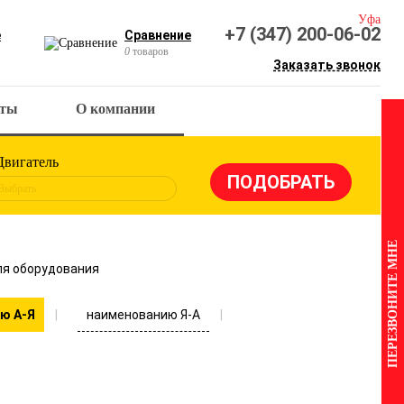
Уфа
+7 (347) 200-06-02
е
Сравнение
0
товаров
Заказать звонок
кты
О компании
Двигатель
Выбрать
ПЕРЕЗВОНИТЕ МНЕ
ля оборудования
наименованию Я-А
ю А-Я