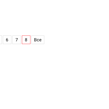
6
7
8
Все