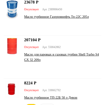
23678
Р
Отсутствует
Арт. 2389906450
Масло турбинное Газпромнефть Тп-22С 205л
207104
Р
Отсутствует
Арт. 550042862
Масло для паровых и газовых турбин Shell Turbo S4
GX 32 209л
8224
Р
Отсутствует
Арт. 338662792
Масло турбинное ТП-22Б 50 л Девон