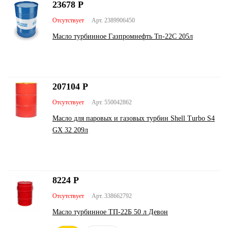
23678
Р
Отсутствует
Арт. 2389906450
Масло турбинное Газпромнефть Тп-22С 205л
207104
Р
Отсутствует
Арт. 550042862
Масло для паровых и газовых турбин Shell Turbo S4
GX 32 209л
8224
Р
Отсутствует
Арт. 338662792
Масло турбинное ТП-22Б 50 л Девон