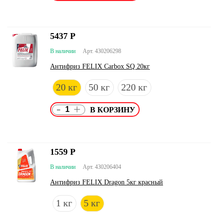
5437
Р
В наличии
Арт. 430206298
Антифриз FELIX Carbox SQ 20кг
20 кг
50 кг
220 кг
-
+
1559
Р
В наличии
Арт. 430206404
Антифриз FELIX Dragon 5кг красный
1 кг
5 кг