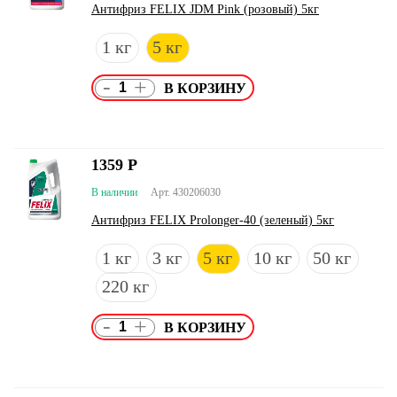
Антифриз FELIX JDM Pink (розовый) 5кг
1 кг
5 кг
-
+
1359
Р
В наличии
Арт. 430206030
Антифриз FELIX Prolonger-40 (зеленый) 5кг
1 кг
3 кг
5 кг
10 кг
50 кг
220 кг
-
+