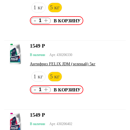
1 кг
5 кг
-
+
1549
Р
В наличии
Арт. 430206330
Антифриз FELIX JDM (зеленый) 5кг
1 кг
5 кг
-
+
1549
Р
В наличии
Арт. 430206402