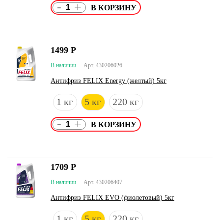
-
+
1499
Р
В наличии
Арт. 430206026
Антифриз FELIX Energy (желтый) 5кг
1 кг
5 кг
220 кг
-
+
1709
Р
В наличии
Арт. 430206407
Антифриз FELIX EVO (фиолетовый) 5кг
1 кг
5 кг
220 кг