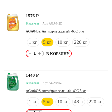
1576
Р
В наличии
Арт. AGA042Z
AGA043Z Антифриз желтый -65С 5 кг
1 кг
5 кг
10 кг
220 кг
-
+
1440
Р
В наличии
Арт. AGA050Z
AGA049Z Антифриз зеленый -40С 5 кг
1 кг
5 кг
10 кг
48 л
220 кг