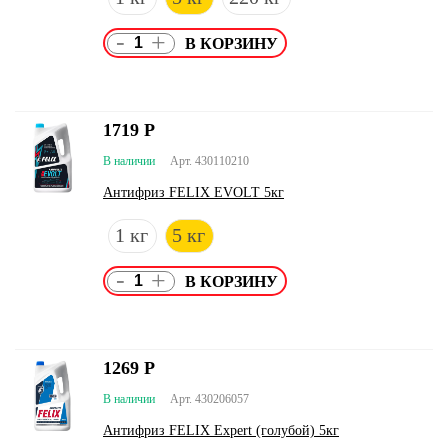
-
+
1719
Р
В наличии
Арт. 430110210
Антифриз FELIX EVOLT 5кг
1 кг
5 кг
-
+
1269
Р
В наличии
Арт. 430206057
Антифриз FELIX Expert (голубой) 5кг