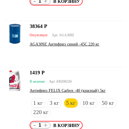
-
+
38364
Р
Отсутствует
Арт. AGA309Z
AGA309Z Антифриз синий -45С 220 кг
1419
Р
В наличии
Арт. 430206326
Антифриз FELIX Carbox -40 (красный) 5кг
1 кг
3 кг
5 кг
10 кг
50 кг
220 кг
-
+