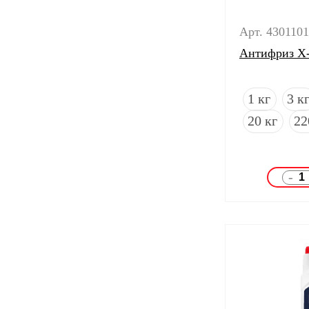
Арт. 430110
Антифриз X
1 кг
3 к
20 кг
22
-