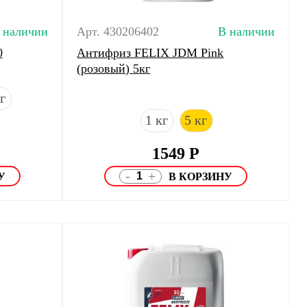
 наличии
Арт. 430206402
В наличии
0
Антифриз FELIX JDM Pink
(розовый) 5кг
г
1 кг
5 кг
1549
Р
-
+