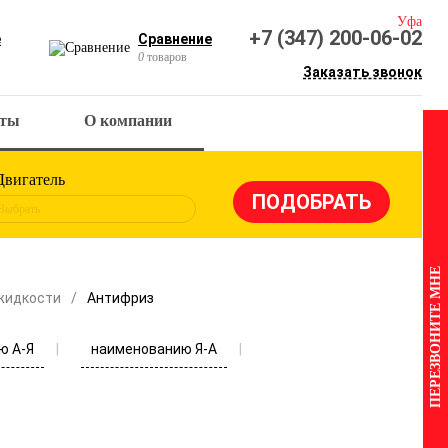
Уфа
+7 (347) 200-06-02
е
Сравнение
0
товаров
Заказать звонок
кты
О компании
Двигатель
Выбрать
ПЕРЕЗВОНИТЕ МНЕ
жидкости
Антифриз
ю А-Я
наименованию Я-А