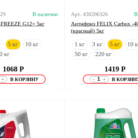
129
В наличии
Арт. 430206326
В
-FREEZE G12+ 5кг
Антифриз FELIX Carbox -4
(красный) 5кг
г
5 кг
10 кг
1 кг
3 кг
5 кг
10 к
0 кг
50 кг
220 кг
1068
Р
1419
Р
-
+
+