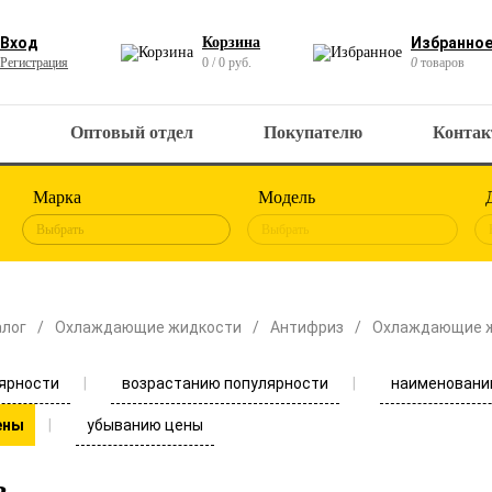
Вход
Корзина
Избранно
Регистрация
0 / 0 руб.
0
товаров
Оптовый отдел
Покупателю
Конта
Марка
Модель
Выбрать
Выбрать
алог
Охлаждающие жидкости
Антифриз
Охлаждающие 
ярности
возрастанию популярности
наименовани
убыванию цены
ены
з