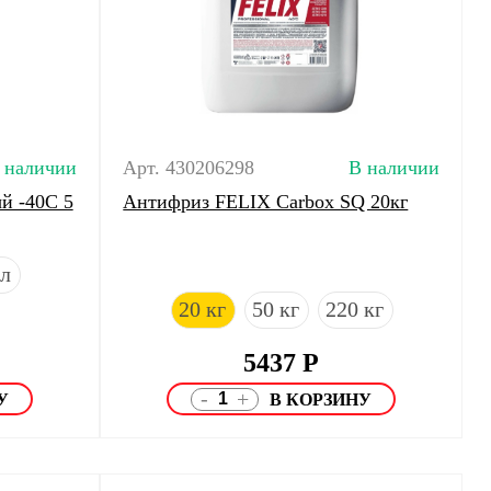
 наличии
Арт. 430206298
В наличии
й -40С 5
Антифриз FELIX Carbox SQ 20кг
 л
20 кг
50 кг
220 кг
5437
Р
-
+