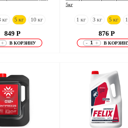
5кг
3 кг
5 кг
10 кг
1 кг
3 кг
5 кг
1
849
Р
876
Р
-
+
+