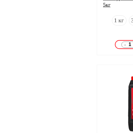
5кг
1 кг
-