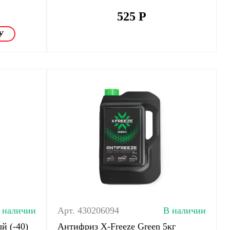
525
Р
 наличии
Арт. 430206094
В наличии
й (-40)
Антифриз X-Freeze Green 5кг