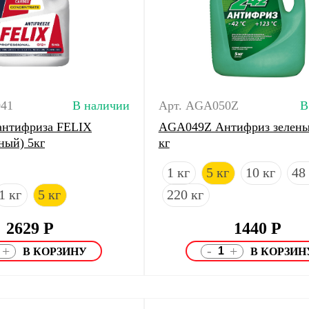
041
В наличии
Арт. AGA050Z
В
антифриза FELIX
AGA049Z Антифриз зелены
ный) 5кг
кг
1 кг
5 кг
10 кг
48
1 кг
5 кг
220 кг
2629
Р
1440
Р
-
+
+