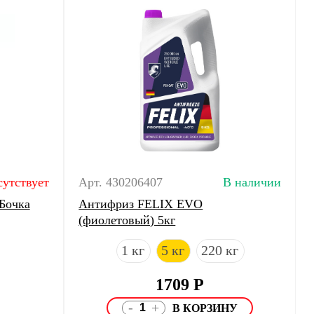
сутствует
Арт. 430206407
В наличии
Бочка
Антифриз FELIX EVO
(фиолетовый) 5кг
1 кг
5 кг
220 кг
1709
Р
-
+