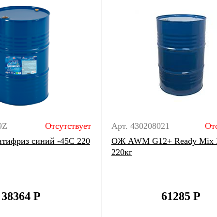
9Z
Отсутствует
Арт. 430208021
От
тифриз синий -45С 220
ОЖ AWM G12+ Ready Mix 
220кг
38364
Р
61285
Р