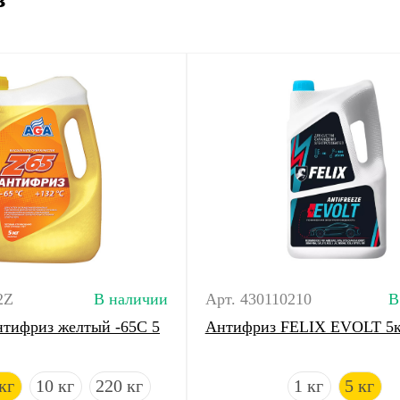
2Z
В наличии
Арт. 430110210
В
тифриз желтый -65С 5
Антифриз FELIX EVOLT 5к
кг
10 кг
220 кг
1 кг
5 кг