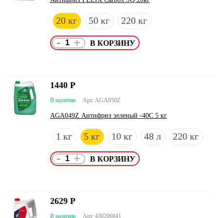
20 кг
50 кг
220 кг
-
+
1440
Р
В наличии
Арт. AGA050Z
AGA049Z Антифриз зеленый -40С 5 кг
1 кг
5 кг
10 кг
48 л
220 кг
-
+
2629
Р
В наличии
Арт. 430206041