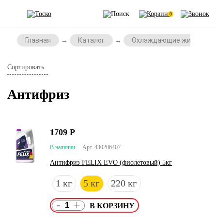
0
Главная
Каталог
Охлаждающие жидкости
Сортировать
Антифриз
1709
Р
В наличии
Арт. 430206407
Антифриз FELIX EVO (фиолетовый) 5кг
1 кг
5 кг
220 кг
-
+