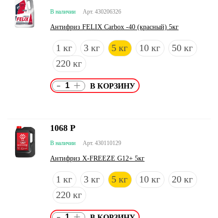
В наличии
Арт. 430206326
Антифриз FELIX Carbox -40 (красный) 5кг
1 кг
3 кг
5 кг
10 кг
50 кг
220 кг
-
+
1068
Р
В наличии
Арт. 430110129
Антифриз X-FREEZE G12+ 5кг
1 кг
3 кг
5 кг
10 кг
20 кг
220 кг
-
+