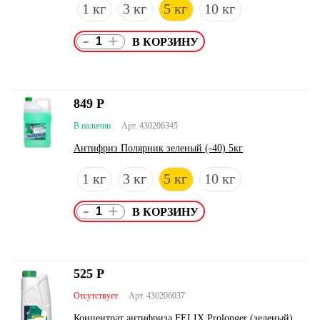
1 кг
3 кг
5 кг
10 кг
-
+
849
Р
В наличии
Арт. 430206345
Антифриз Полярник зеленый (-40) 5кг
1 кг
3 кг
5 кг
10 кг
-
+
525
Р
Отсутствует
Арт. 430206037
Концентрат антифриза FELIX Prolonger (зеленый)