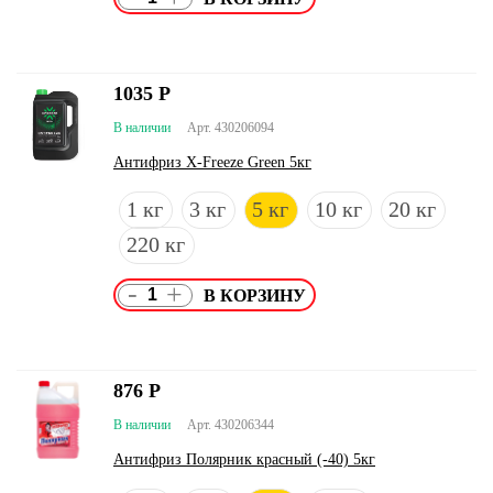
1035
Р
В наличии
Арт. 430206094
Антифриз X-Freeze Green 5кг
1 кг
3 кг
5 кг
10 кг
20 кг
220 кг
-
+
876
Р
В наличии
Арт. 430206344
Антифриз Полярник красный (-40) 5кг