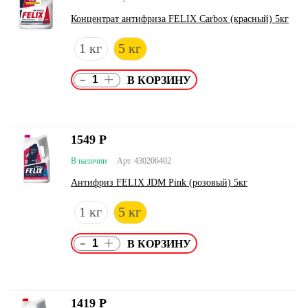
Концентрат антифриза FELIX Carbox (красный) 5кг
1 кг
5 кг
-
+
1549
Р
В наличии
Арт. 430206402
Антифриз FELIX JDM Pink (розовый) 5кг
1 кг
5 кг
-
+
1419
Р