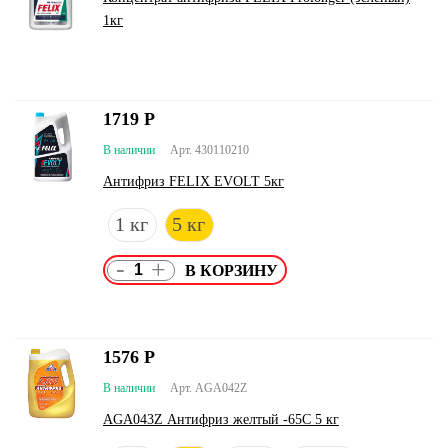
1кг
1719
Р
В наличии
Арт. 430110210
Антифриз FELIX EVOLT 5кг
1 кг
5 кг
-
+
1576
Р
В наличии
Арт. AGA042Z
AGA043Z Антифриз желтый -65С 5 кг