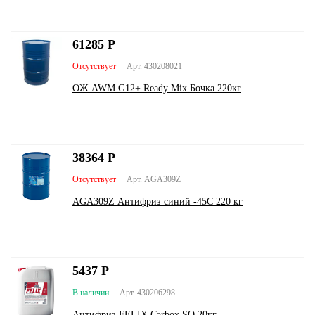
61285
Р
Отсутствует
Арт. 430208021
ОЖ AWM G12+ Ready Mix Бочка 220кг
38364
Р
Отсутствует
Арт. AGA309Z
AGA309Z Антифриз синий -45С 220 кг
5437
Р
В наличии
Арт. 430206298
Антифриз FELIX Carbox SQ 20кг