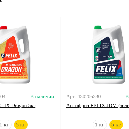
404
В наличии
Арт. 430206330
В
LIX Dragon 5кг
Антифриз FELIX JDM (зеле
1 кг
5 кг
1 кг
5 кг