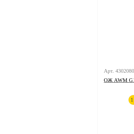
Арт. 430208
ОЖ AWM G11
1