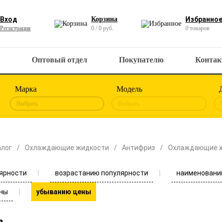
Вход
Корзина
Избранно
Регистрация
0 / 0 руб.
0
товаров
Оптовый отдел
Покупателю
Конта
Марка
Модель
Выбрать
Выбрать
алог
Охлаждающие жидкости
Антифриз
Охлаждающие 
ярности
возрастанию популярности
наименовани
ны
убыванию цены
з