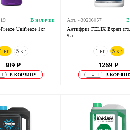
019
В наличии
Арт. 430206057
В
reeze Unifreeze 1кг
Антифриз FELIX Expert (го
5кг
1 кг
5 кг
1 кг
5 кг
309
Р
1269
Р
-
+
+