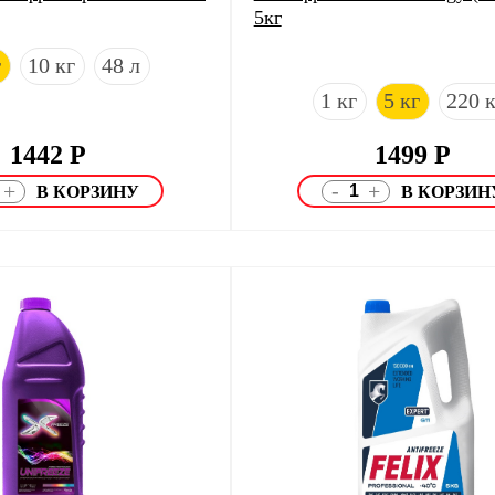
5кг
г
10 кг
48 л
1 кг
5 кг
220 
1442
Р
1499
Р
-
+
+