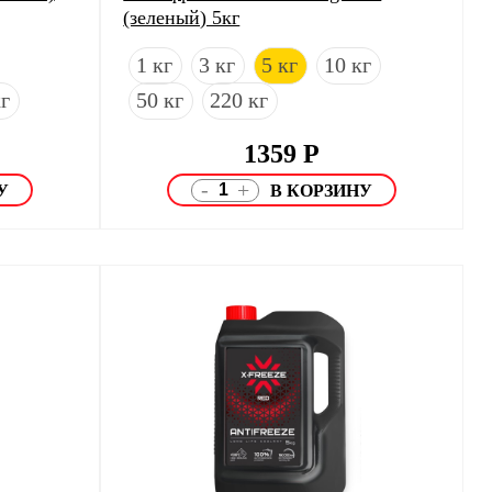
(зеленый) 5кг
1 кг
3 кг
5 кг
10 кг
кг
50 кг
220 кг
1359
Р
-
+