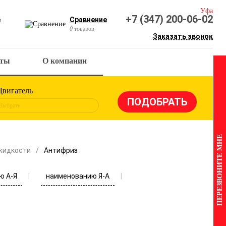
Уфа
+7 (347) 200-06-02
е
Сравнение
0
товаров
Заказать звонок
кты
О компании
Двигатель
Выбрать
ПЕРЕЗВОНИТЕ МНЕ
жидкости
Антифриз
ю А-Я
наименованию Я-А