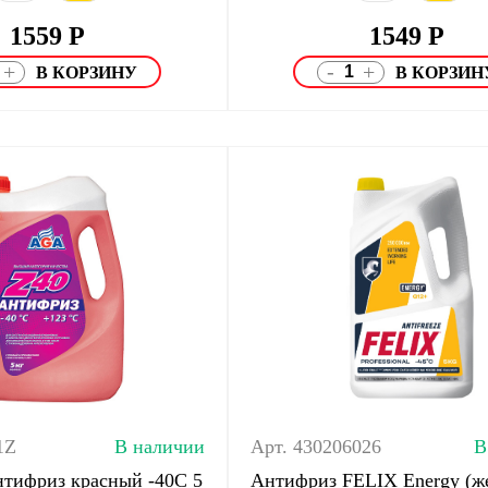
1559
Р
1549
Р
-
+
+
1Z
В наличии
Арт. 430206026
В
тифриз красный -40С 5
Антифриз FELIX Energy (ж