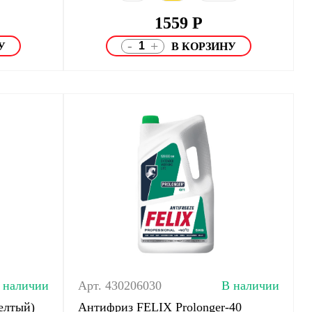
1559
Р
-
+
 наличии
Арт. 430206030
В наличии
елтый)
Антифриз FELIX Prolonger-40