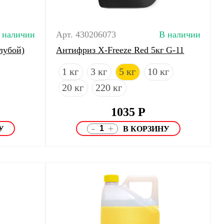
 наличии
Арт. 430206073
В наличии
лубой)
Антифриз X-Freeze Red 5кг G-11
1 кг
3 кг
5 кг
10 кг
20 кг
220 кг
1035
Р
-
+