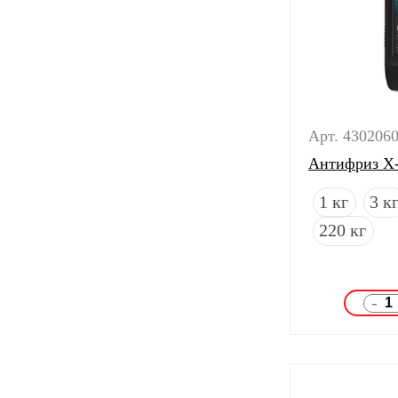
Арт. 430206
Антифриз X-
1 кг
3 к
220 кг
-