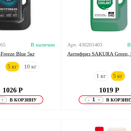
065
В наличии
Арт. 430201403
В
Freeze Blue 5кг
Антифриз SAKURA Green, 
г
5 кг
10 кг
1 кг
5 кг
1026
Р
1019
Р
-
+
+