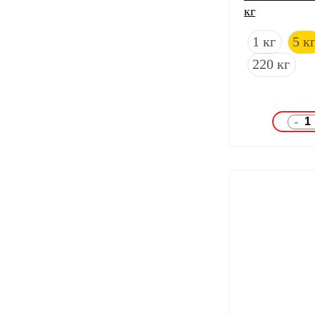
кг
1 кг
5 к
220 кг
-