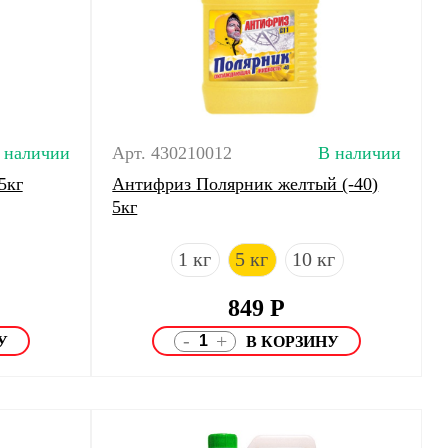
 наличии
Арт. 430210012
В наличии
5кг
Антифриз Полярник желтый (-40)
5кг
1 кг
5 кг
10 кг
849
Р
-
+