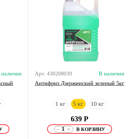
 наличии
Арт. 430208039
В наличии
асный
Антифриз Дзержинский зеленый 5кг
г
1 кг
5 кг
10 кг
639
Р
-
+