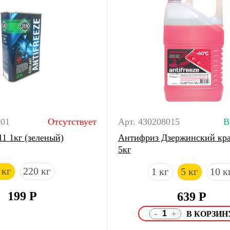
001
Отсутствует
Арт. 430208015
В
 1кг (зеленый)
Антифриз Дзержинский кр
5кг
 кг
220 кг
1 кг
5 кг
10 к
199
Р
639
Р
-
+