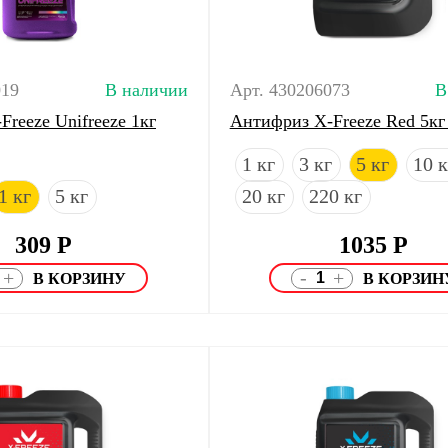
019
В наличии
Арт. 430206073
В
reeze Unifreeze 1кг
Антифриз X-Freeze Red 5кг
1 кг
3 кг
5 кг
10 к
1 кг
5 кг
20 кг
220 кг
309
Р
1035
Р
-
+
+