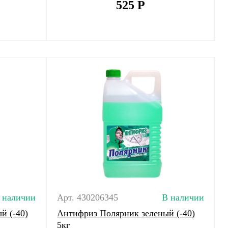
525
Р
 наличии
Арт. 430206345
В наличии
й (-40)
Антифриз Полярник зеленый (-40)
5кг