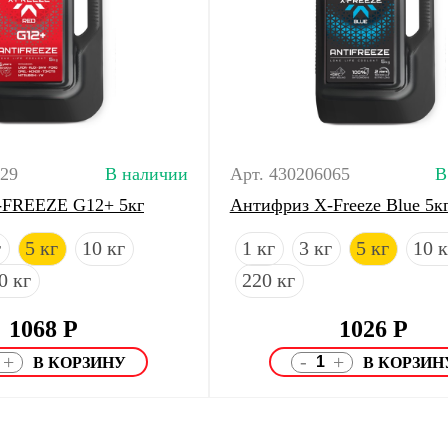
129
В наличии
Арт. 430206065
В
-FREEZE G12+ 5кг
Антифриз X-Freeze Blue 5к
г
5 кг
10 кг
1 кг
3 кг
5 кг
10 к
0 кг
220 кг
1068
Р
1026
Р
-
+
+