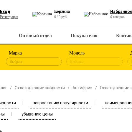
Вход
Корзина
Избранно
Регистрация
0 / 0 руб.
0
товаров
Оптовый отдел
Покупателю
Конта
Марка
Модель
Выбрать
Выбрать
алог
Охлаждающие жидкости
Антифриз
Охлаждающие 
ярности
возрастанию популярности
наименовани
ны
убыванию цены
з