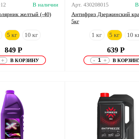
012
В наличии
Арт. 430208015
В
лярник желтый (-40)
Антифриз Дзержинский кр
5кг
5 кг
10 кг
1 кг
5 кг
10 к
849
Р
639
Р
-
+
+