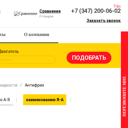
Уфа
+7 (347) 200-06-02
е
Сравнение
0
товаров
Заказать звонок
кты
О компании
Двигатель
Выбрать
ПЕРЕЗВОНИТЕ МНЕ
жидкости
Антифриз
ю А-Я
наименованию Я-А