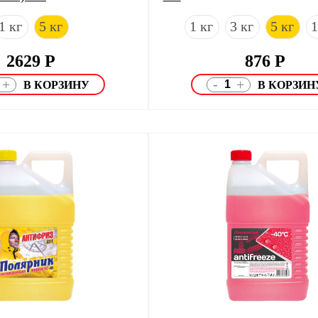
1 кг
5 кг
1 кг
3 кг
5 кг
1
2629
Р
876
Р
-
+
+