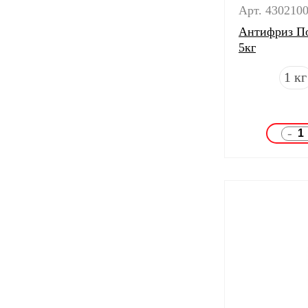
Арт. 430210
Антифриз По
5кг
1 кг
-