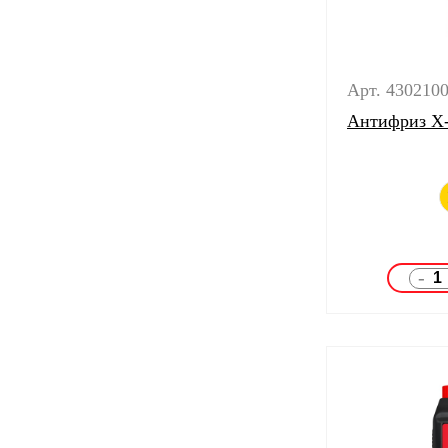
Арт. 430210
Антифриз X-F
-