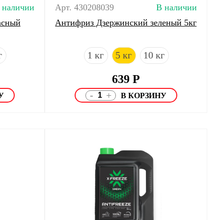
 наличии
Арт. 430208039
В наличии
асный
Антифриз Дзержинский зеленый 5кг
г
1 кг
5 кг
10 кг
639
Р
-
+