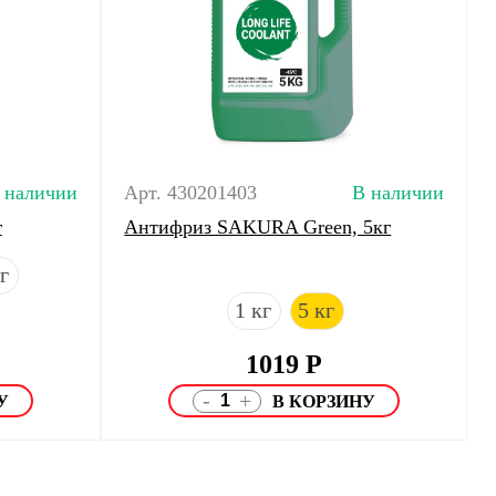
 наличии
Арт. 430201403
В наличии
г
Антифриз SAKURA Green, 5кг
г
1 кг
5 кг
1019
Р
-
+