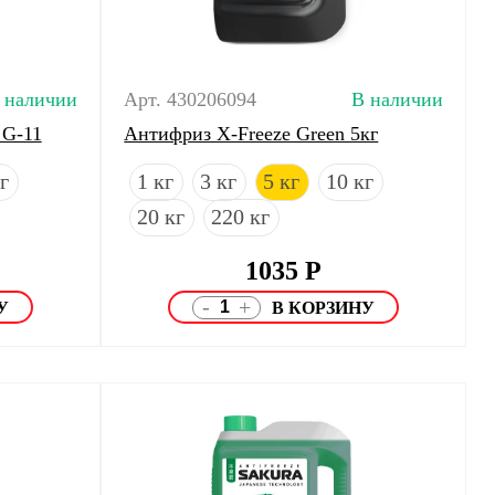
 наличии
Арт. 430206094
В наличии
 G-11
Антифриз X-Freeze Green 5кг
г
1 кг
3 кг
5 кг
10 кг
20 кг
220 кг
1035
Р
-
+