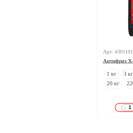
Арт. 430110
Антифриз X
1 кг
3 к
20 кг
22
-