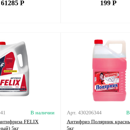
61285
Р
199
Р
041
В наличии
Арт. 430206344
В
антифриза FELIX
Антифриз Полярник красны
ный) 5кг
5кг