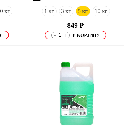
0 кг
1 кг
3 кг
5 кг
10 кг
849
Р
-
+