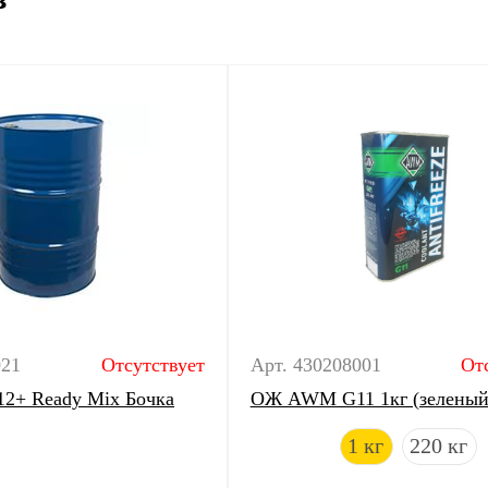
021
Отсутствует
Арт. 430208001
От
+ Ready Mix Бочка
ОЖ AWM G11 1кг (зеленый
1 кг
220 кг