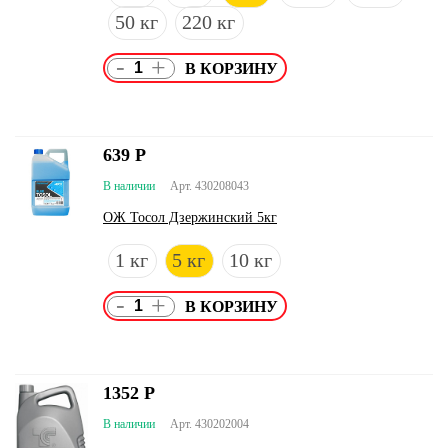
50 кг
220 кг
-
+
639
Р
В наличии
Арт. 430208043
ОЖ Тосол Дзержинский 5кг
1 кг
5 кг
10 кг
-
+
1352
Р
В наличии
Арт. 430202004