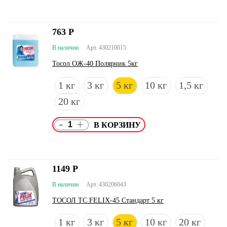
763
Р
В наличии
Арт. 430210015
Тосол ОЖ-40 Полярник 5кг
1 кг
3 кг
5 кг
10 кг
1,5 кг
20 кг
-
+
1149
Р
В наличии
Арт. 430206043
ТОСОЛ ТС FELIX-45 Стандарт 5 кг
1 кг
3 кг
5 кг
10 кг
20 кг