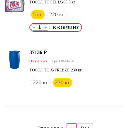
ТОСОЛ ТС FELIX-65 5 кг
5 кг
220 кг
-
+
37136
Р
Отсутствует
Арт. 430206226
ТОСОЛ ТС X-FREEZE 230 кг
220 кг
230 кг